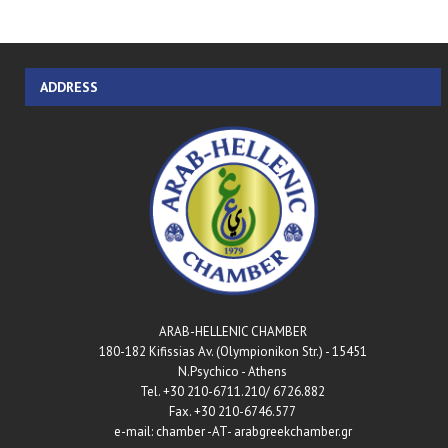
ADDRESS
ARAB-HELLENIC CHAMBER
180-182 Kifissias Av. (Olympionikon Str.) - 15451
N.Psychico - Athens
Tel. +30 210-6711.210/ 6726.882
Fax. +30 210-6746.577
e-mail: chamber -AT- arabgreekchamber.gr