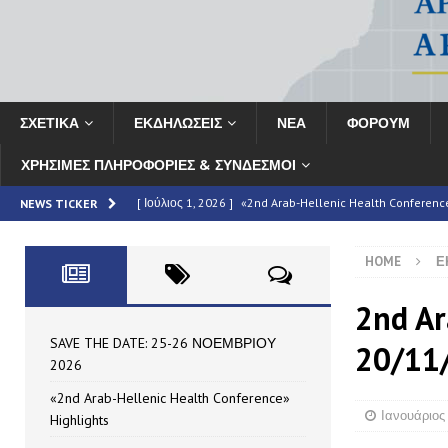
ΣΧΕΤΙΚΑ
ΕΚΔΗΛΩΣΕΙΣ
ΝΕΑ
ΦΟΡΟΥΜ
ΧΡΗΣΙΜΕΣ ΠΛΗΡΟΦΟΡΙΕΣ & ΣΥΝΔΕΣΜΟΙ
[ Ιούλιος 1, 2026 ]
«2nd Arab-Hellenic Health Conferenc
NEWS TICKER
[ Ιούνιος 16, 2026 ]
MAN – Τεύχος 69
HIGHLIGHTED
HOME
Ε
[ Ιούνιος 16, 2026 ]
ΣΥΝΟΠΤΙΚΗ ΕΚΘΕΣΗ: Το «2ο Αραβο-Ελ
HIGHLIGHTED
2nd Ar
[ Μάιος 7, 2026 ]
Partnership Announcement | 11th HAE
SAVE THE DATE: 25-26 ΝΟΕΜΒΡΙΟΥ
20/11
2026
[ Ιούλιος 10, 2026 ]
SAVE THE DATE: 25-26 ΝΟΕΜΒΡΙΟΥ
«2nd Arab-Hellenic Health Conference»
Ιανουάριος 
Highlights