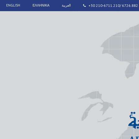
ENGLISH
ΕΛΛΗΝΙΚΑ
العربية
+30 210-6711.210/ 6726.882