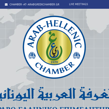
CHAMBER -AT- ARABGREEKCHAMBER.GR
LIVE MEETINGS