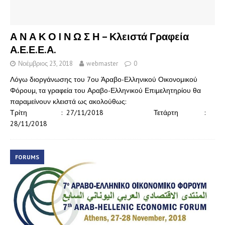
Α Ν Α Κ Ο I Ν Ω Σ Η – Κλειστά Γραφεία
Α.Ε.Ε.Ε.Α.
Νοέμβριος 23, 2018
webmaster
0
Λόγω διοργάνωσης του 7ου Άραβο-Ελληνικού Οικονομικού
Φόρουμ, τα γραφεία του Αραβo-Ελληvικού Επιμελητηρίου θα
παραμείνουν κλειστά ως ακολούθως:
Τρίτη : 27/11/2018 Τετάρτη :
28/11/2018
FORUMS