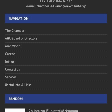
Fax. +30 210-6746.577
e-mail: chamber -AT- arabgreekchamber.gr
NAVIGATION
The Chamber
AHC Board of Directors
Arab World
Greece
Join us
Contact us
Services
Useful Info & Links
RANDOM
2ο Ιρακινο-Ευρωπαϊκό Φόρουμ