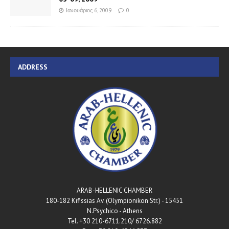
Ιανουάριος 6, 2009
0
ADDRESS
ARAB-HELLENIC CHAMBER
180-182 Kifissias Av. (Olympionikon Str.) - 15451
N.Psychico - Athens
Tel. +30 210-6711.210/ 6726.882