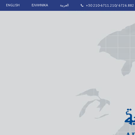
ENGLISH
ΕΛΛΗΝΙΚΑ
العربية
+30 210-6711.210/ 6726.882