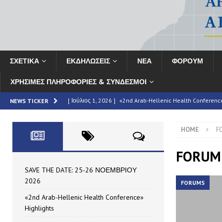
ΣΧΕΤΙΚΑ
ΕΚΔΗΛΩΣΕΙΣ
ΝΕΑ
ΦΟΡΟΥΜ
ΧΡΗΣΙΜΕΣ ΠΛΗΡΟΦΟΡΙΕΣ & ΣΥΝΔΕΣΜΟΙ
[ Ιούλιος 1, 2026 ]
«2nd Arab-Hellenic Health Conferenc
NEWS TICKER
[ Ιούνιος 16, 2026 ]
MAN – Τεύχος 69
HIGHLIGHTED
HOME
F
[ Ιούνιος 16, 2026 ]
ΣΥΝΟΠΤΙΚΗ ΕΚΘΕΣΗ: Το «2ο Αραβο-Ελ
HIGHLIGHTED
FORUM
[ Μάιος 7, 2026 ]
Partnership Announcement | 11th HAE
SAVE THE DATE: 25-26 ΝΟΕΜΒΡΙΟΥ
2026
FORUMS
[ Ιούλιος 10, 2026 ]
SAVE THE DATE: 25-26 ΝΟΕΜΒΡΙΟΥ
«2nd Arab-Hellenic Health Conference»
Highlights