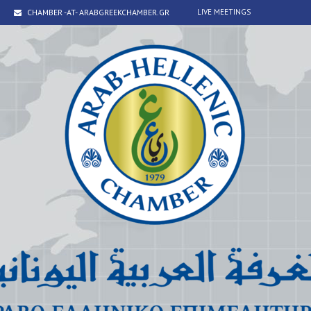
CHAMBER -AT- ARABGREEKCHAMBER.GR
LIVE MEETINGS