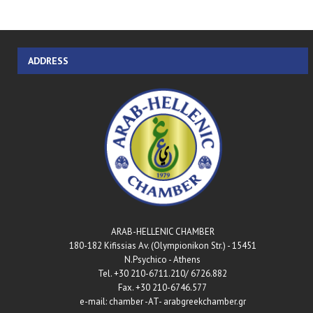
ADDRESS
ARAB-HELLENIC CHAMBER
180-182 Kifissias Av. (Olympionikon Str.) - 15451
N.Psychico - Athens
Tel. +30 210-6711.210/ 6726.882
Fax. +30 210-6746.577
e-mail: chamber -AT- arabgreekchamber.gr