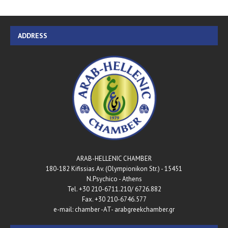
ADDRESS
ARAB-HELLENIC CHAMBER
180-182 Kifissias Av. (Olympionikon Str.) - 15451
N.Psychico - Athens
Tel. +30 210-6711.210/ 6726.882
Fax. +30 210-6746.577
e-mail: chamber -AT- arabgreekchamber.gr