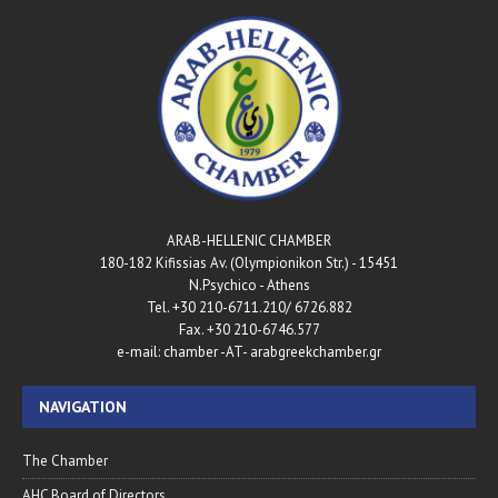
ARAB-HELLENIC CHAMBER
180-182 Kifissias Av. (Olympionikon Str.) - 15451
N.Psychico - Athens
Tel. +30 210-6711.210/ 6726.882
Fax. +30 210-6746.577
e-mail: chamber -AT- arabgreekchamber.gr
NAVIGATION
The Chamber
AHC Board of Directors