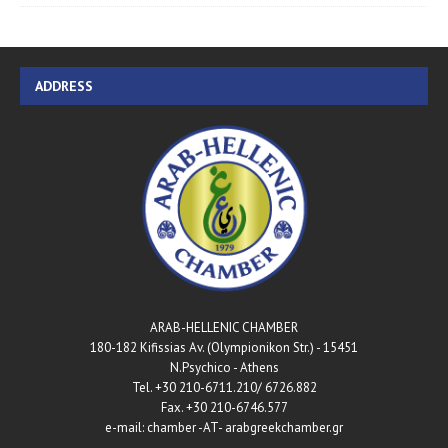
ADDRESS
ARAB-HELLENIC CHAMBER
180-182 Kifissias Av. (Olympionikon Str.) - 15451
N.Psychico - Athens
Tel. +30 210-6711.210/ 6726.882
Fax. +30 210-6746.577
e-mail: chamber -AT- arabgreekchamber.gr