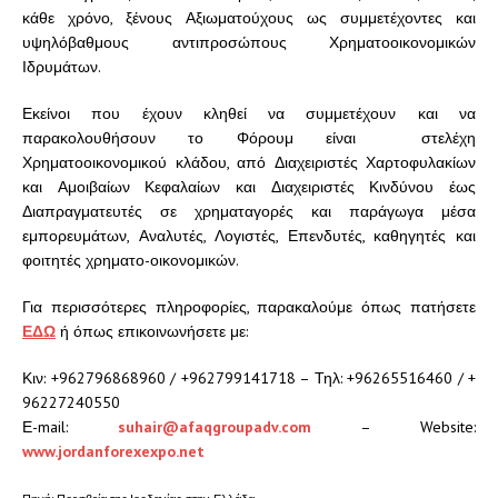
κάθε χρόνο, ξένους Αξιωματούχους ως συμμετέχοντες και
υψηλόβαθμους αντιπροσώπους Χρηματοοικονομικών
Ιδρυμάτων.
Εκείνοι που έχουν κληθεί να συμμετέχουν και να
παρακολουθήσουν το Φόρουμ είναι στελέχη
Χρηματοοικονομικού κλάδου, από Διαχειριστές Χαρτοφυλακίων
και Αμοιβαίων Κεφαλαίων και Διαχειριστές Κινδύνου έως
Διαπραγματευτές σε χρηματαγορές και παράγωγα μέσα
εμπορευμάτων, Αναλυτές, Λογιστές, Επενδυτές, καθηγητές και
φοιτητές χρηματο-οικονομικών.
Για περισσότερες πληροφορίες, παρακαλούμε όπως πατήσετε
ΕΔΩ
ή όπως επικοινωνήσετε με:
Κιν: +962796868960 / +962799141718 – Τηλ: +96265516460 / +
96227240550
Ε-mail:
suhair@afaqgroupadv.com
– Website:
www.jordanforexexpo.net