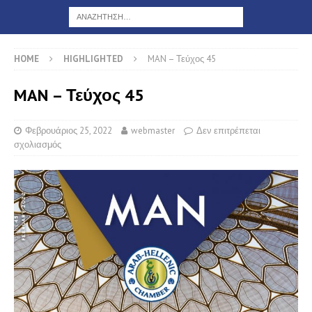
HOME
HIGHLIGHTED
MAN – Τεύχος 45
MAN – Τεύχος 45
Φεβρουάριος 25, 2022
webmaster
Δεν επιτρέπεται
σχολιασμός