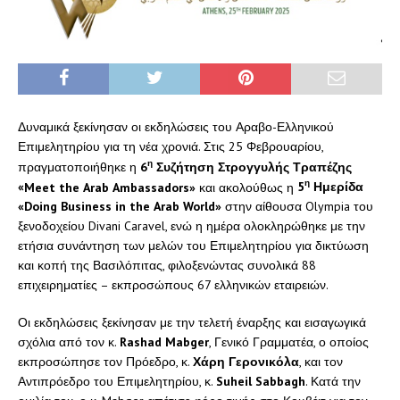
Δυναμικά ξεκίνησαν οι εκδηλώσεις του Αραβο-Ελληνικού
Επιμελητηρίου για τη νέα χρονιά. Στις 25 Φεβρουαρίου,
η
πραγματοποιήθηκε η
6
Συζήτηση Στρογγυλής Τραπέζης
η
«
Meet
the
Arab
Ambassadors
»
και ακολούθως η
5
Ημερίδα
«
Doing
Business
in
the
Arab
World
»
στην αίθουσα Olympia του
ξενοδοχείου Divani Caravel, ενώ η ημέρα ολοκληρώθηκε με την
ετήσια συνάντηση των μελών του Επιμελητηρίου για δικτύωση
και κοπή της Βασιλόπιτας, φιλοξενώντας συνολικά 88
επιχειρηματίες – εκπροσώπους 67 ελληνικών εταιρειών.
Οι εκδηλώσεις ξεκίνησαν με την τελετή έναρξης και εισαγωγικά
σχόλια από τον κ.
Rashad
Mabger
, Γενικό Γραμματέα, ο οποίος
εκπροσώπησε τον Πρόεδρο, κ.
Χάρη Γερονικόλα
, και τον
Αντιπρόεδρο του Επιμελητηρίου, κ.
Suheil
Sabbagh
. Κατά την