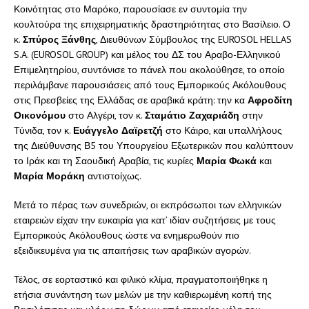
Κοινότητας στο Μαρόκο, παρουσίασε εν συντομία την
κουλτούρα της επιχειρηματικής δραστηριότητας στο Βασίλειο. Ο
κ.
Σπύρος Ξάνθης
, Διευθύνων Σύμβουλος της EUROSOL HELLAS
S.A. (EUROSOL GROUP) και μέλος του ΔΣ του Αραβο-Ελληνικού
Επιμελητηρίου, συντόνισε το πάνελ που ακολούθησε, το οποίο
περιλάμβανε παρουσιάσεις από τους Εμπορικούς Ακόλουθους
στις Πρεσβείες της Ελλάδας σε αραβικά κράτη: την κα
Αφροδίτη
Οικονόμου
στο Αλγέρι, τον κ.
Σταμάτιο Ζαχαριάδη
στην
Τύνιδα, τον κ.
Ευάγγελο Δαϊρετζή
στο Κάιρο, και υπαλλήλους
της Διεύθυνσης Β5 του Υπουργείου Εξωτερικών που καλύπτουν
το Ιράκ και τη Σαουδική Αραβία, τις κυρίες
Μαρία Φωκά
και
Μαρία Μοράκη
αντιστοίχως.
Μετά το πέρας των συνεδριών, οι εκπρόσωποι των ελληνικών
εταιρειών είχαν την ευκαιρία για κατ’ ιδίαν συζητήσεις με τους
Εμπορικούς Ακόλουθους ώστε να ενημερωθούν πιο
εξειδικευμένα για τις απαιτήσεις των αραβικών αγορών.
Τέλος, σε εορταστικό και φιλικό κλίμα, πραγματοποιήθηκε η
ετήσια συνάντηση των μελών με την καθιερωμένη κοπή της