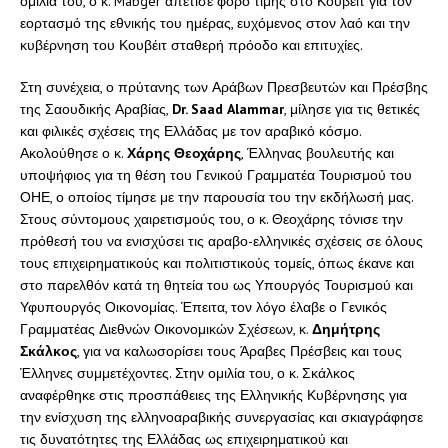
ομιλία του, ο κ. Mabger απέτισε φόρο τιμής στο Κουβέιτ για τον
εορτασμό της εθνικής του ημέρας, ευχόμενος στον λαό και την
κυβέρνηση του Κουβέιτ σταθερή πρόοδο και επιτυχίες.
Στη συνέχεια, ο πρύτανης των Αράβων Πρεσβευτών και Πρέσβης
της Σαουδικής Αραβίας,
Dr
.
Saad
Alammar
, μίλησε για τις θετικές
και φιλικές σχέσεις της Ελλάδας με τον αραβικό κόσμο.
Ακολούθησε ο κ.
Χάρης Θεοχάρης
, Έλληνας βουλευτής και
υποψήφιος για τη θέση του Γενικού Γραμματέα Τουρισμού του
ΟΗΕ, ο οποίος τίμησε με την παρουσία του την εκδήλωσή μας.
Στους σύντομους χαιρετισμούς του, ο κ. Θεοχάρης τόνισε την
πρόθεσή του να ενισχύσει τις αραβο-ελληνικές σχέσεις σε όλους
τους επιχειρηματικούς και πολιτιστικούς τομείς, όπως έκανε και
στο παρελθόν κατά τη θητεία του ως Υπουργός Τουρισμού και
Υφυπουργός Οικονομίας. Έπειτα, τον λόγο έλαβε ο Γενικός
Γραμματέας Διεθνών Οικονομικών Σχέσεων, κ.
Δημήτρης
Σκάλκος
, για να καλωσορίσει τους Άραβες Πρέσβεις και τους
Έλληνες συμμετέχοντες. Στην ομιλία του, ο κ. Σκάλκος
αναφέρθηκε στις προσπάθειες της Ελληνικής Κυβέρνησης για
την ενίσχυση της ελληνοαραβικής συνεργασίας και σκιαγράφησε
τις δυνατότητες της Ελλάδας ως επιχειρηματικού και