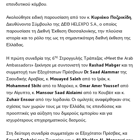
επενδυτικού κόμβου.
Ακολούθησε ειδική παρουσίαση από τον κ.
Κυριάκο Ποζρικίδη
,
Διευθύνοντα Σύμβουλο της ΔΕΘ HELEXPO S.A., ο οποίος
παρουσίασε τη Διεθνή Έκθεση Θεσσαλονίκης, την πλούσια
ιστορία και το ρόλο της ως τη σημαντικότερη διεθνή έκθεση της
Ελλάδας.
ης
Η πρώτη συνεδρία της 6
Στρογγυλής Τράπεζας «Meet the Arab
Ambassadors» ξεκίνησε με συντονιστή τον
Rashad
Mabger
και τη
συμμετοχή των Εξοχότατων Πρέσβεων
Dr
.
Saad
Alammar
της
Σαουδικής Αραβίας, κ.
Mouayed
Saleh
από το Ιράκ, κ.
Mohammed
Sbihi
από το Μαρόκο, κ.
Omar
Amer
Youssef
από
την Αίγυπτο, κ.
Mansour
Saad
Alolaimi
από το Κουβέιτ και κ.
Zuhair
Ensour
από την Ιορδανία. Οι ομιλητές αναφέρθηκαν στις
σχέσεις των χωρών τους με την Ελλάδα, τις επενδύσεις και
προοπτικές για αύξηση του διμερούς εμπορίου και για
ισχυρότερους επιχειρηματικούς δεσμούς.
Στη δεύτερη συνεδρία συμμετείχαν οι Εξοχότατοι Πρέσβεις, κα
Souad
Trabelsi
της Τυνησίας και κ
.
Ali
Khalfan
Al
–
Mansouri
του