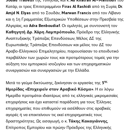
Κατάρ, οι τρεις Επιτετραμμένοι
Firas
Al
Rashidi
από τη Συρία,
Dr
.
Amjd
N
.
Elyas
από το Σουδάν,
Marwan
Francis
από τον Λίβανο
και η 1η Γραμματέας Εξωτερικών Υποθέσεων στην Πρεσβεία της
Αλγερίας, κα
Adra
Benboudiaf
. Οι ομιλητές, με συντονιστή τον
Καθηγητή Δρ. Χάρη Λαμπρόπουλο
, Πρόεδρο της Ελληνικής
Αναπτυξιακής Τράπεζας Επενδύσεων, Μέλος ΔΣ της
Ευρωπαϊκής Τράπεζας Επενδύσεων και μέλος του ΔΣ του
Αραβο-Ελληνικού Επιμελητηρίου, παρουσίασαν το επενδυτικό
περιβάλλον των χωρών τους και προτιμότερους τομείς για την
αύξηση του εμπορικού ισοζυγίου και των επιχειρηματικών
συνεργασιών και συνεργασιών με την Ελλάδα.
ης
Μετά το γεύμα δικτύωσης, ξεκίνησαν οι εργασίες της
5
Ημερίδας «Επιχειρείν στον Αραβικό Κόσμο»
. Η εν λόγω
Ημερίδα προτιμάται ιδιαιτέρως από τις ελληνικές μικρομεσαίες
επιχειρήσεις και έχει καταστεί παράδοση για τους Έλληνες
επιχειρηματίες που επιθυμούν να εισέλθουν στις αραβικές
αγορές ή να επεκτείνουν τις εκεί επιχειρηματικές τους
δραστηριότητες. Ως εισαγωγή, ο κ.
Τάκης Κακαγιάννης
,
Επίτροπος Εμπορίου και πρώην Πρόεδρος της Ελληνικής