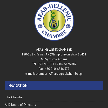
ARAB-HELLENIC CHAMBER
180-182 Kifissias Av. (Olympionikon Str.) - 15451
N.Psychico - Athens
Tel. +30 210-6711.210/ 6726.882
Fax. +30 210-6746.577
e-mail: chamber -AT- arabgreekchamber.gr
NAVIGATION
The Chamber
AHC Board of Directors