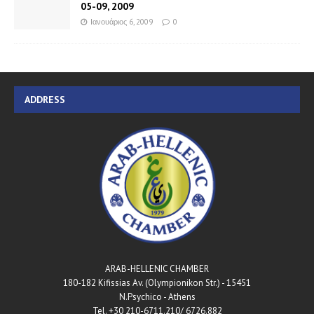
05-09, 2009
Ιανουάριος 6, 2009
0
ADDRESS
ARAB-HELLENIC CHAMBER
180-182 Kifissias Av. (Olympionikon Str.) - 15451
N.Psychico - Athens
Tel. +30 210-6711.210/ 6726.882