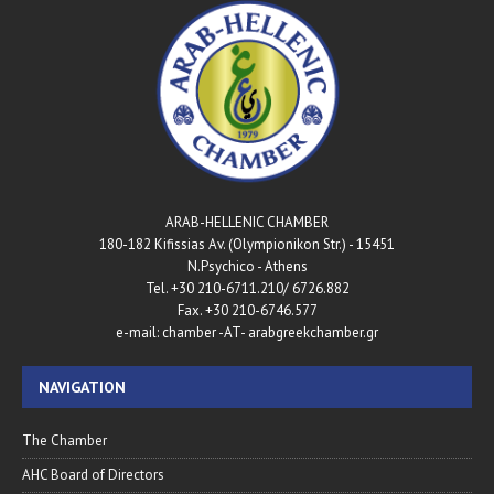
ARAB-HELLENIC CHAMBER
180-182 Kifissias Av. (Olympionikon Str.) - 15451
N.Psychico - Athens
Tel. +30 210-6711.210/ 6726.882
Fax. +30 210-6746.577
e-mail: chamber -AT- arabgreekchamber.gr
NAVIGATION
The Chamber
AHC Board of Directors