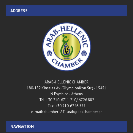
ADDRESS
ARAB-HELLENIC CHAMBER
180-182 Kifissias Av. (Olympionikon Str.) - 15451
N.Psychico - Athens
Tel. +30 210-6711.210/ 6726.882
Fax. +30 210-6746.577
e-mail: chamber -AT- arabgreekchamber.gr
NAVIGATION