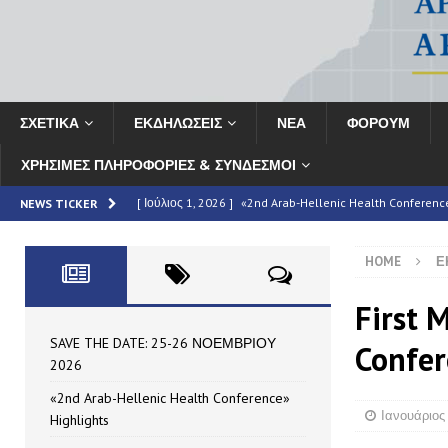
ΣΧΕΤΙΚΑ
ΕΚΔΗΛΩΣΕΙΣ
ΝΕΑ
ΦΟΡΟΥΜ
ΧΡΗΣΙΜΕΣ ΠΛΗΡΟΦΟΡΙΕΣ & ΣΥΝΔΕΣΜΟΙ
[ Ιούλιος 1, 2026 ]
«2nd Arab-Hellenic Health Conferenc
NEWS TICKER
[ Ιούνιος 16, 2026 ]
MAN – Τεύχος 69
HIGHLIGHTED
HOME
Ε
[ Ιούνιος 16, 2026 ]
ΣΥΝΟΠΤΙΚΗ ΕΚΘΕΣΗ: Το «2ο Αραβο-Ελ
HIGHLIGHTED
First 
[ Μάιος 7, 2026 ]
Partnership Announcement | 11th HAE
SAVE THE DATE: 25-26 ΝΟΕΜΒΡΙΟΥ
Confer
2026
[ Ιούλιος 10, 2026 ]
SAVE THE DATE: 25-26 ΝΟΕΜΒΡΙΟΥ
«2nd Arab-Hellenic Health Conference»
Ιανουάριος 
Highlights