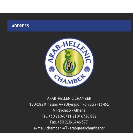
ADDRESS
ARAB-HELLENIC CHAMBER
180-182 Kifissias Av. (Olympionikon Str.) - 15451
N.Psychico - Athens
Tel. +30 210-6711.210/ 6726.882
Fax. +30 210-6746.577
e-mail: chamber -AT- arabgreekchamber.gr