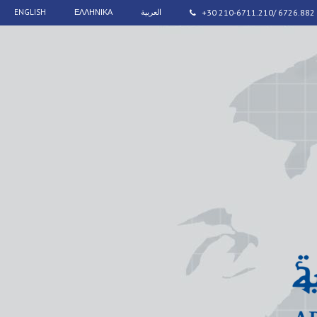
ENGLISH
ΕΛΛΗΝΙΚΑ
العربية
+30 210-6711.210/ 6726.882