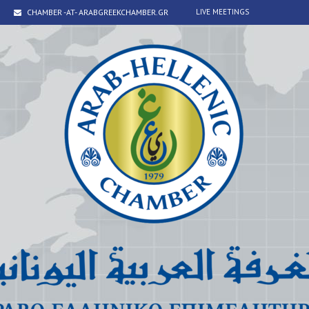
CHAMBER -AT- ARABGREEKCHAMBER.GR
LIVE MEETINGS