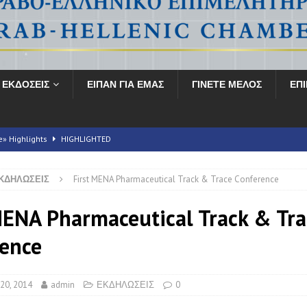
ΕΚΔΟΣΕΙΣ
ΕΙΠΑΝ ΓΙΑ ΕΜΑΣ
ΓΙΝΕΤΕ ΜΕΛΟΣ
ΕΠ
e» Highlights
HIGHLIGHTED
ΚΔΗΛΩΣΕΙΣ
First MENA Pharmaceutical Track & Trace Conference
ληνικό Συνέδριο για την Υγεία» ολοκληρώνεται με αξιοσημείωτη επιτυχία
MENA Pharmaceutical Track & Tra
E Energy Transition Symposium
HIGHLIGHTED
ence
 2026
FORUMS
20, 2014
admin
ΕΚΔΗΛΩΣΕΙΣ
0