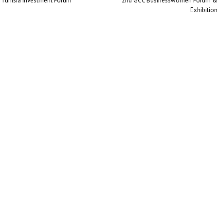
Tunisia Investment Forum
2nd GCC Businesswomen Forum &
Exhibition