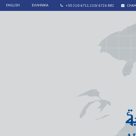
ENGLISH
ΕΛΛΗΝΙΚΑ
+30 210-6711.210/ 6726.882
CHAM