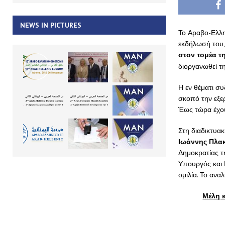
NEWS IN PICTURES
Το Αραβο-Ελλη
εκδήλωσή του,
στον τομέα τη
διοργανωθεί τ
Η εν θέματι σ
σκοπό την εξε
Έως τώρα έχου
Στη διαδικτυακ
Ιωάννης Πλα
Δημοκρατίας τ
Υπουργός και 
ομιλία. Το αν
Μέλη κ