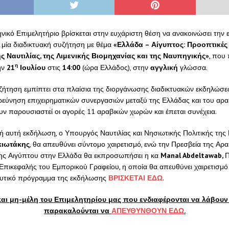
νικό Επιμελητήριο βρίσκεται στην ευχάριστη θέση να ανακοινώσει την
 μία διαδικτυακή συζήτηση με θέμα
«Ελλάδα – Αίγυπτος: Προοπτικές
ς Ναυτιλίας, της Λιμενικής Βιομηχανίας και της Ναυπηγικής»
, που 
η
ην
21
Ιουλίου
στις
14:00
(ώρα Ελλάδος), στην
αγγλική
γλώσσα.
υζήτηση εμπίπτει στα πλαίσια της διοργάνωσης διαδικτυακών εκδηλώσ
ρεύνηση επιχειρηματικών συνεργασιών μεταξύ της Ελλάδας και του αρα
ν παρουσιαστεί οι αγορές 11 αραβικών χωρών και έπεται συνέχεια.
ή αυτή εκδήλωση, ο Υπουργός Ναυτιλίας και Νησιωτικής Πολιτικής της 
κιωτάκης
, θα απευθύνει σύντομο χαιρετισμό, ενώ την Πρεσβεία της Αρα
ης Αιγύπτου στην Ελλάδα θα εκπροσωπήσει η κα
Manal Abdeltawab,
Π
Επικεφαλής του Εμπορικού Γραφείου, η οποία θα απευθύνει χαιρετισμό 
αλυτικό πρόγραμμα της εκδήλωσης
ΒΡΙΣΚΕΤΑΙ ΕΔΩ
.
αι μη-μέλη του Επιμελητηρίου μας που ενδιαφέρονται να λάβουν
παρακαλούνται να
ΑΠΕΥΘΥΝΘΟΥΝ ΕΔΩ
.