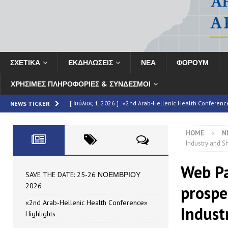
ΣΧΕΤΙΚΑ
ΕΚΔΗΛΩΣΕΙΣ
ΝΕΑ
ΦΟΡΟΥΜ
ΧΡΗΣΙΜΕΣ ΠΛΗΡΟΦΟΡΙΕΣ & ΣΥΝΔΕΣΜΟΙ
[ Ιούλιος 1, 2026 ]
«2nd Arab-Hellenic Health Conferenc
NEWS TICKER
[ Ιούνιος 16, 2026 ]
MAN – Τεύχος 69
HIGHLIGHTED
HOME
N
[ Ιούνιος 16, 2026 ]
ΣΥΝΟΠΤΙΚΗ ΕΚΘΕΣΗ: Το «2ο Αραβο-Ελ
Industry and Sh
HIGHLIGHTED
Web Pa
[ Μάιος 7, 2026 ]
Partnership Announcement | 11th HAE
SAVE THE DATE: 25-26 ΝΟΕΜΒΡΙΟΥ
2026
prospe
[ Ιούλιος 10, 2026 ]
SAVE THE DATE: 25-26 ΝΟΕΜΒΡΙΟΥ
«2nd Arab-Hellenic Health Conference»
Indust
Highlights