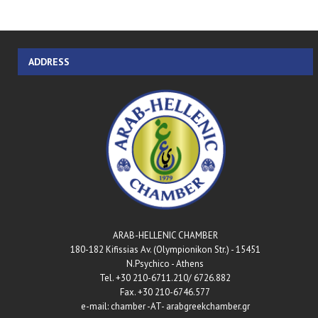
ADDRESS
ARAB-HELLENIC CHAMBER
180-182 Kifissias Av. (Olympionikon Str.) - 15451
N.Psychico - Athens
Tel. +30 210-6711.210/ 6726.882
Fax. +30 210-6746.577
e-mail: chamber -AT- arabgreekchamber.gr