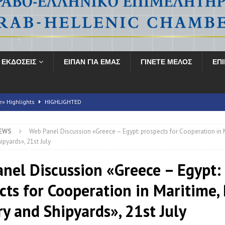
ΕΚΔΟΣΕΙΣ
ΕΙΠΑΝ ΓΙΑ ΕΜΑΣ
ΓΙΝΕΤΕ ΜΕΛΟΣ
ΕΠ
e» Highlights
HIGHLIGHTED
EWS
Web Panel Discussion «Greece – Egypt: prospects for Cooperation in M
ληνικό Συνέδριο για την Υγεία» ολοκληρώνεται με αξιοσημείωτη επιτυχία
ipyards», 21st July
nel Discussion «Greece – Egypt:
E Energy Transition Symposium
HIGHLIGHTED
cts for Cooperation in Maritime, 
 2026
FORUMS
ry and Shipyards», 21st July