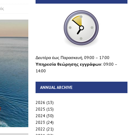
μός
Δευτέρα έως Παρασκευή, 09:00 – 17:00
Υπηρεσία θεώρησης εγγράφων:
09:00 –
14:00
ANNUAL ARCHIVE
2026
(13)
2025
(15)
2024
(30)
2023
(24)
2022
(21)