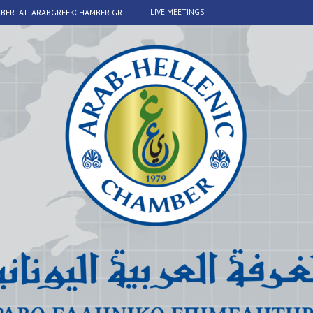
BER -AT- ARABGREEKCHAMBER.GR
LIVE MEETINGS