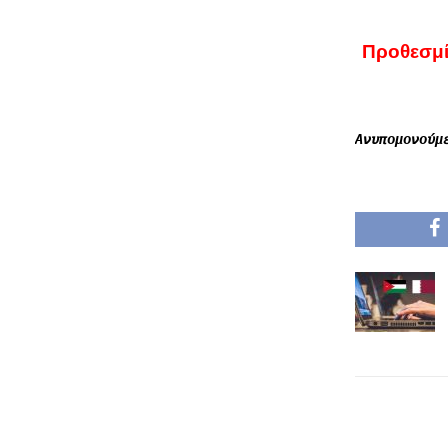
Προθεσμί
Ανυπομονούμ