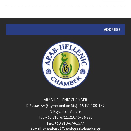
ADDRESS
ARAB-HELLENIC CHAMBER
180-182 Kifissias Av. (Olympionikon Str.) - 15451
N.Psychico - Athens
Tel. +30 210-6711.210/ 6726.882
Fax. +30 210-6746.577
e-mail: chamber -AT- arabgreekchamber.gr