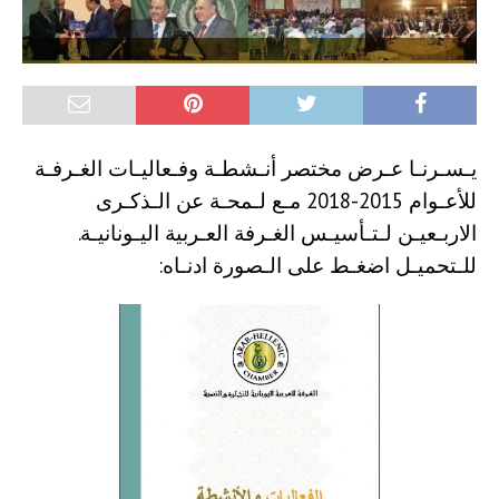
يـسـرنـا عـرض مختصر أنـشطـة وفـعاليـات الغـرفـة
للأعـوام 2015-2018 مـع لـمحـة عن الـذكـرى
الاربـعيـن لـتـأسيـس الغـرفة العـربية اليـونانيـة.
للـتحميـل اضغـط على الـصورة ادنـاه: