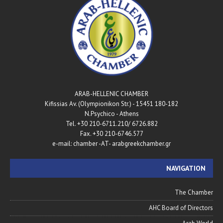
ARAB-HELLENIC CHAMBER
180-182 Kifissias Av. (Olympionikon Str.) - 15451
N.Psychico - Athens
Tel. +30 210-6711.210/ 6726.882
Fax. +30 210-6746.577
e-mail: chamber -AT- arabgreekchamber.gr
NAVIGATION
The Chamber
AHC Board of Directors