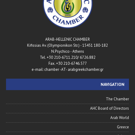
ARAB-HELLENIC CHAMBER
180-182 Kifissias Av. (Olympionikon Str.) - 15451
N.Psychico - Athens
Tel. +30 210-6711.210/ 6726.882
Fax. +30 210-6746.577
e-mail: chamber -AT- arabgreekchamber.gr
NAVIGATION
The Chamber
AHC Board of Directors
Arab World
Greece