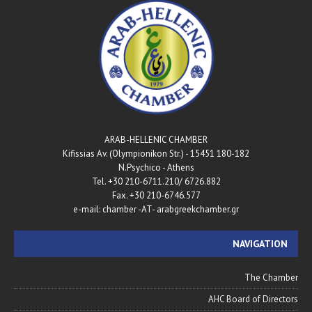
ARAB-HELLENIC CHAMBER
180-182 Kifissias Av. (Olympionikon Str.) - 15451
N.Psychico - Athens
Tel. +30 210-6711.210/ 6726.882
Fax. +30 210-6746.577
e-mail: chamber -AT- arabgreekchamber.gr
NAVIGATION
The Chamber
AHC Board of Directors