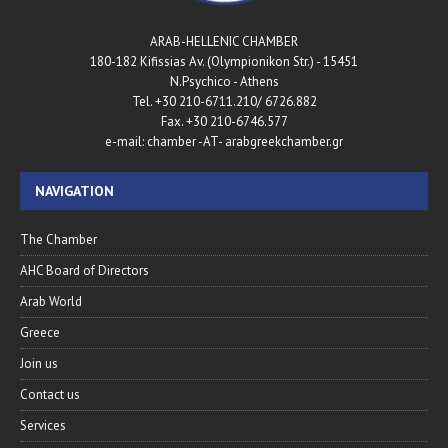
ARAB-HELLENIC CHAMBER
180-182 Kifissias Av. (Olympionikon Str.) - 15451
N.Psychico - Athens
Tel. +30 210-6711.210/ 6726.882
Fax. +30 210-6746.577
e-mail: chamber -AT- arabgreekchamber.gr
NAVIGATION
The Chamber
AHC Board of Directors
Arab World
Greece
Join us
Contact us
Services