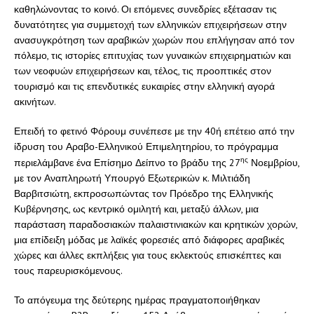
καθηλώνοντας το κοινό. Οι επόμενες συνεδρίες εξέτασαν τις
δυνατότητες για συμμετοχή των ελληνικών επιχειρήσεων στην
ανασυγκρότηση των αραβικών χωρών που επλήγησαν από τον
πόλεμο, τις ιστορίες επιτυχίας των γυναικών επιχειρηματιών και
των νεοφυών επιχειρήσεων και, τέλος, τις προοπτικές στον
τουρισμό και τις επενδυτικές ευκαιρίες στην ελληνική αγορά
ακινήτων.
Επειδή το φετινό Φόρουμ συνέπεσε με την 40ή επέτειο από την
ίδρυση του Αραβο-Ελληνικού Επιμελητηρίου, το πρόγραμμα
ης
περιελάμβανε ένα Επίσημο Δείπνο το βράδυ της 27
Νοεμβρίου,
με τον Αναπληρωτή Υπουργό Εξωτερικών κ. Μιλτιάδη
Βαρβιτσιώτη, εκπροσωπώντας τον Πρόεδρο της Ελληνικής
Κυβέρνησης, ως κεντρικό ομιλητή και, μεταξύ άλλων, μια
παράσταση παραδοσιακών παλαιστινιακών και κρητικών χορών,
μια επίδειξη μόδας με λαϊκές φορεσιές από διάφορες αραβικές
χώρες και άλλες εκπλήξεις για τους εκλεκτούς επισκέπτες και
τους παρευρισκόμενους.
Το απόγευμα της δεύτερης ημέρας πραγματοποιήθηκαν