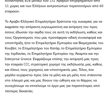
συναντήσεις B2B μεταξύ των 152 Αράβων επιχειρηματιών από
11 χώρες και των Ελλήνων εκπροσώπων περισσοτέρων από 60
εταιρειών.
Το Αραβο-Ελληνικό Επιμελητήριο δράττεται της ευκαιρίας για να
εκφράσει την απέραντη ευγνωμοσύνη και εκτίμηση του προς
όσους έδωσαν την αιγίδα τους σε αυτή τη εκδήλωση, καθώς και
τους Οργανισμούς που μας προσέφεραν ειδική συνεισφορά και
υποστήριξη, ήτοι το Επιμελητήριο Εμπορίου και Βιομηχανίας του
Κουβέιτ, το Επιμελητήριο του Κατάρ, το Επιμελητήριο Εμπορίου
της Ιορδανίας, το Επιμελητήριο Εμπορίου της Άκαμπα και την
Enterprise Greece. Εκφράζουμε επίσης την εκτίμησή μας προς
την εταιρεία CCC, στρατηγικό χορηγό της εκδήλωσής μας, καθώς
και όλους τους χορηγούς και υποστηρικτές μας. Τέλος, ένα
μεγάλο ευχαριστώ προς όλα τα μέλη και μη μέλη που στέκονται
στο πλευρό μας και μας δίνουν την ώθηση και το θάρρος να
συνεχίσουμε να επιτελούμε το έργο μας για περισσότερες από
τέσσερις δεκαετίες.