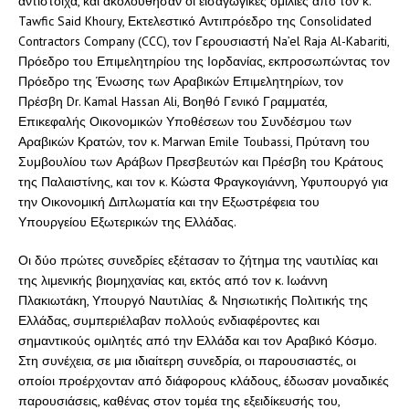
αντίστοιχα, και ακολούθησαν οι εισαγωγικές ομιλίες από τον κ.
Tawfic Said Khoury, Εκτελεστικό Αντιπρόεδρο της Consolidated
Contractors Company (CCC), τον Γερουσιαστή Na’el Raja Al-Kabariti,
Πρόεδρο του Επιμελητηρίου της Ιορδανίας, εκπροσωπώντας τον
Πρόεδρο της Ένωσης των Αραβικών Επιμελητηρίων, τον
Πρέσβη Dr. Kamal Hassan Ali, Βοηθό Γενικό Γραμματέα,
Επικεφαλής Οικονομικών Υποθέσεων του Συνδέσμου των
Αραβικών Κρατών, τον κ. Marwan Emile Toubassi, Πρύτανη του
Συμβουλίου των Αράβων Πρεσβευτών και Πρέσβη του Κράτους
της Παλαιστίνης, και τον κ. Κώστα Φραγκογιάννη, Υφυπουργό για
την Οικονομική Διπλωματία και την Εξωστρέφεια του
Υπουργείου Εξωτερικών της Ελλάδας.
Οι δύο πρώτες συνεδρίες εξέτασαν το ζήτημα της ναυτιλίας και
της λιμενικής βιομηχανίας και, εκτός από τον κ. Ιωάννη
Πλακιωτάκη, Υπουργό Ναυτιλίας & Νησιωτικής Πολιτικής της
Ελλάδας, συμπεριέλαβαν πολλούς ενδιαφέροντες και
σημαντικούς ομιλητές από την Ελλάδα και τον Αραβικό Κόσμο.
Στη συνέχεια, σε μια ιδιαίτερη συνεδρία, οι παρουσιαστές, οι
οποίοι προέρχονταν από διάφορους κλάδους, έδωσαν μοναδικές
παρουσιάσεις, καθένας στον τομέα της εξειδίκευσής του,