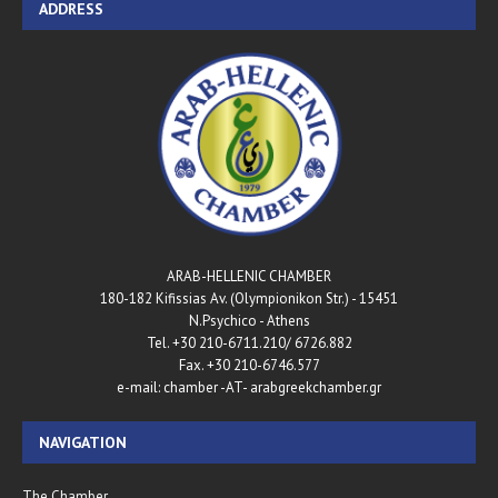
ADDRESS
ARAB-HELLENIC CHAMBER
180-182 Kifissias Av. (Olympionikon Str.) - 15451
N.Psychico - Athens
Tel. +30 210-6711.210/ 6726.882
Fax. +30 210-6746.577
e-mail: chamber -AT- arabgreekchamber.gr
NAVIGATION
The Chamber