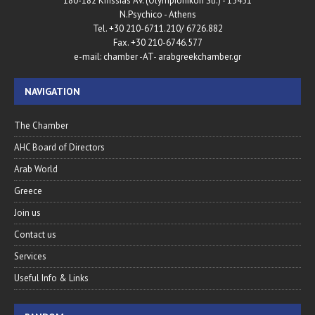
180-182 Kifissias Av. (Olympionikon Str.) - 15451
N.Psychico - Athens
Tel. +30 210-6711.210/ 6726.882
Fax. +30 210-6746.577
e-mail: chamber -AT- arabgreekchamber.gr
NAVIGATION
The Chamber
AHC Board of Directors
Arab World
Greece
Join us
Contact us
Services
Useful Info & Links