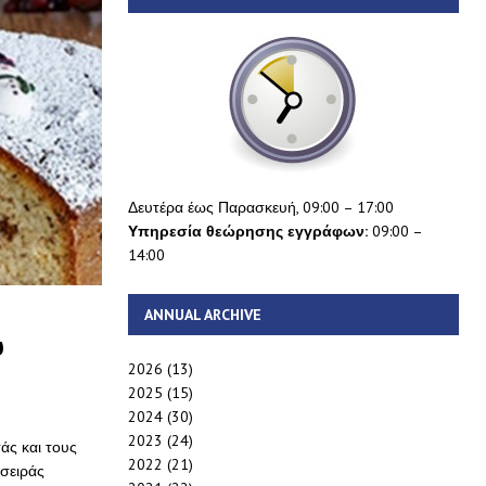
Δευτέρα έως Παρασκευή, 09:00 – 17:00
Υπηρεσία θεώρησης εγγράφων:
09:00 –
14:00
ANNUAL ARCHIVE
ύ
2026
(13)
2025
(15)
2024
(30)
2023
(24)
άς και τους
2022
(21)
σειράς