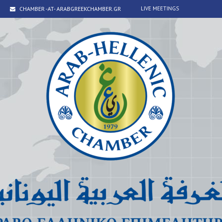
CHAMBER -AT- ARABGREEKCHAMBER.GR
LIVE MEETINGS