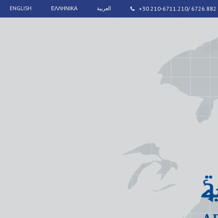
ENGLISH
ΕΛΛΗΝΙΚΑ
العربية
+30 210-6711.210/ 6726.882