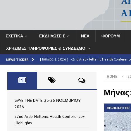
ΣΧΕΤΙΚΑ
ΕΚΔΗΛΩΣΕΙΣ
ΝΕΑ
ΦΟΡΟΥΜ
ΧΡΗΣΙΜΕΣ ΠΛΗΡΟΦΟΡΙΕΣ & ΣΥΝΔΕΣΜΟΙ
[ Ιούλιος 1, 2026 ]
«2nd Arab-Hellenic Health Conferenc
NEWS TICKER
[ Ιούνιος 16, 2026 ]
MAN – Τεύχος 69
HIGHLIGHTED
HOME
2
[ Ιούνιος 16, 2026 ]
ΣΥΝΟΠΤΙΚΗ ΕΚΘΕΣΗ: Το «2ο Αραβο-Ελ
HIGHLIGHTED
Μήνας:
[ Μάιος 7, 2026 ]
Partnership Announcement | 11th HAE
SAVE THE DATE: 25-26 ΝΟΕΜΒΡΙΟΥ
2026
HIGHLIGHTED
[ Ιούλιος 10, 2026 ]
SAVE THE DATE: 25-26 ΝΟΕΜΒΡΙΟΥ
«2nd Arab-Hellenic Health Conference»
Highlights