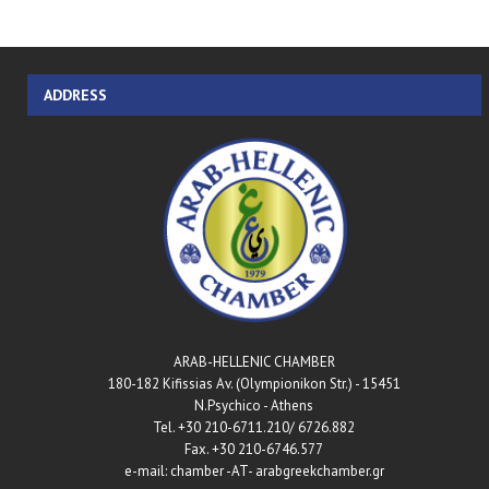
ADDRESS
ARAB-HELLENIC CHAMBER
180-182 Kifissias Av. (Olympionikon Str.) - 15451
N.Psychico - Athens
Tel. +30 210-6711.210/ 6726.882
Fax. +30 210-6746.577
e-mail: chamber -AT- arabgreekchamber.gr