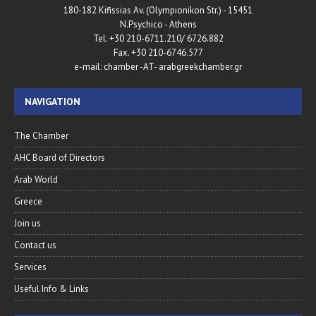
180-182 Kifissias Av. (Olympionikon Str.) - 15451
N.Psychico - Athens
Tel. +30 210-6711.210/ 6726.882
Fax. +30 210-6746.577
e-mail: chamber -AT- arabgreekchamber.gr
NAVIGATION
The Chamber
AHC Board of Directors
Arab World
Greece
Join us
Contact us
Services
Useful Info & Links