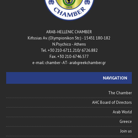
ARAB-HELLENIC CHAMBER
180-182 Kifissias Av. (Olympionikon Str.) - 15451
N.Psychico - Athens
Tel. +30 210-6711.210/ 6726.882
Fax. +30 210-6746.577
e-mail: chamber -AT- arabgreekchamber.gr
NAVIGATION
The Chamber
AHC Board of Directors
Arab World
Greece
Join us