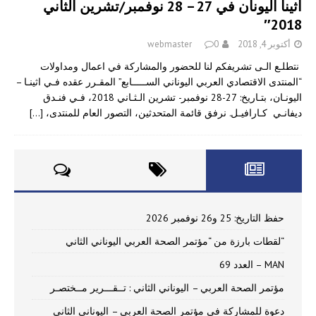
أثينا اليونان في 27 – 28 نوفمبر/تشرين الثاني
2018″
أكتوبر 4, 2018
0
webmaster
نتطلـع الـى تشريفكم لنا للحضور والمشاركة في اعمال ومداولات
“المنتدى الاقتصادي العربي اليوناني الســـــابع” المقـرر عقده فـي اثينـا –
اليونـان، بتـاريخ: 27-28 نوفمبر- تشرين الـثـاني 2018، فـي فنـدق
ديفانـي كـارافيـل. نرفق قائمة المتحدثين، التصور العام للمنتدى،
[…]
حفظ التاريخ: 25 و26 نوفمبر 2026
“لقطات بارزة من “مؤتمر الصحة العربي اليوناني الثاني
MAN – العدد 69
مؤتمر الصحة العربي – اليوناني الثاني : تــقـــرير مــختصـر
دعوة للمشاركة في مؤتمر الصحة العربي – اليوناني الثاني