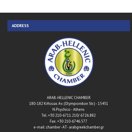
ADDRESS
ARAB-HELLENIC CHAMBER
180-182 Kifissias Av. (Olympionikon Str.) - 15451
N.Psychico - Athens
Tel. +30 210-6711.210/ 6726.882
Fax. +30 210-6746.577
e-mail: chamber -AT- arabgreekchamber.gr