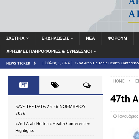
ΣΧΕΤΙΚΑ
ΕΚΔΗΛΩΣΕΙΣ
ΝΕΑ
ΦΟΡΟΥΜ
ΧΡΗΣΙΜΕΣ ΠΛΗΡΟΦΟΡΙΕΣ & ΣΥΝΔΕΣΜΟΙ
[ Ιούλιος 1, 2026 ]
«2nd Arab-Hellenic Health Conferenc
NEWS TICKER
[ Ιούνιος 16, 2026 ]
MAN – Τεύχος 69
HIGHLIGHTED
HOME
Ε
[ Ιούνιος 16, 2026 ]
ΣΥΝΟΠΤΙΚΗ ΕΚΘΕΣΗ: Το «2ο Αραβο-Ελ
HIGHLIGHTED
47th A
[ Μάιος 7, 2026 ]
Partnership Announcement | 11th HAE
SAVE THE DATE: 25-26 ΝΟΕΜΒΡΙΟΥ
2026
[ Ιούλιος 10, 2026 ]
SAVE THE DATE: 25-26 ΝΟΕΜΒΡΙΟΥ
Ιανουάριος 
«2nd Arab-Hellenic Health Conference»
Highlights