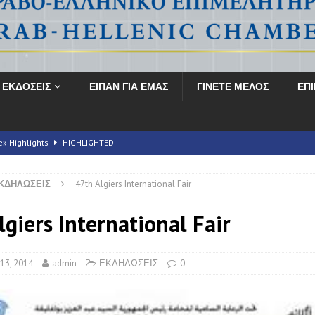
ΕΚΔΟΣΕΙΣ
ΕΙΠΑΝ ΓΙΑ ΕΜΑΣ
ΓΙΝΕΤΕ ΜΕΛΟΣ
ΕΠ
e» Highlights
HIGHLIGHTED
ΚΔΗΛΩΣΕΙΣ
47th Algiers International Fair
ληνικό Συνέδριο για την Υγεία» ολοκληρώνεται με αξιοσημείωτη επιτυχία
lgiers International Fair
E Energy Transition Symposium
HIGHLIGHTED
 2026
FORUMS
13, 2014
admin
ΕΚΔΗΛΩΣΕΙΣ
0