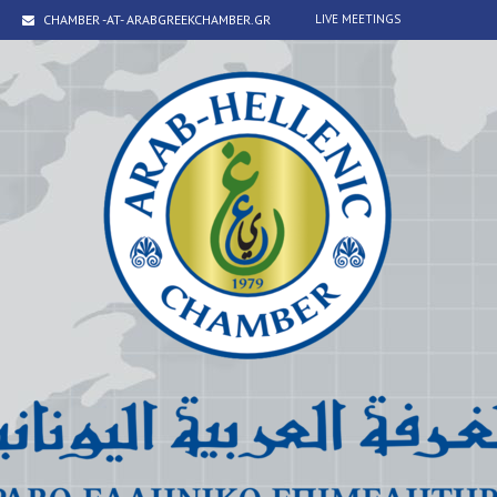
CHAMBER -AT- ARABGREEKCHAMBER.GR
LIVE MEETINGS