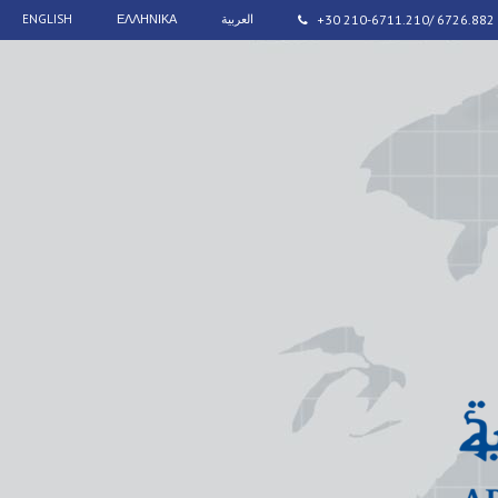
ENGLISH
ΕΛΛΗΝΙΚΑ
العربية
+30 210-6711.210/ 6726.882