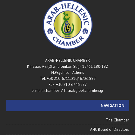
ARAB-HELLENIC CHAMBER
180-182 Kifissias Av. (Olympionikon Str.) - 15451
N.Psychico - Athens
Tel. +30 210-6711.210/ 6726.882
Fax. +30 210-6746.577
e-mail: chamber -AT- arabgreekchamber.gr
NAVIGATION
The Chamber
AHC Board of Directors