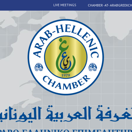
LIVE MEETINGS
CHAMBER -AT- ARABGREEKC