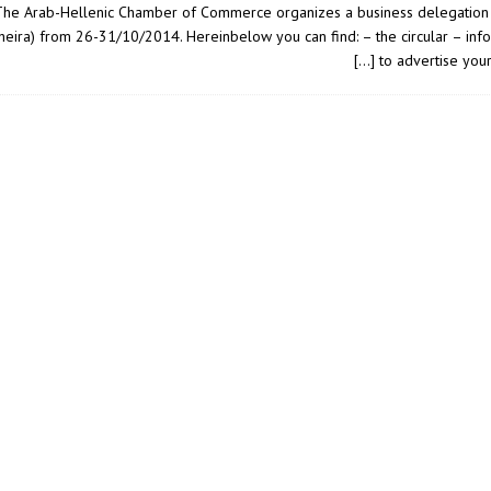
he Arab-Hellenic Chamber of Commerce organizes a business delegation t
heira) from 26-31/10/2014. Hereinbelow you can find: – the circular – in
[…]
to advertise your