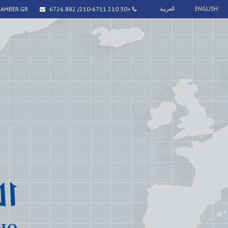
ENGLISH
العربية
+30 210-6711.210/ 6726.882
HAMBER.GR