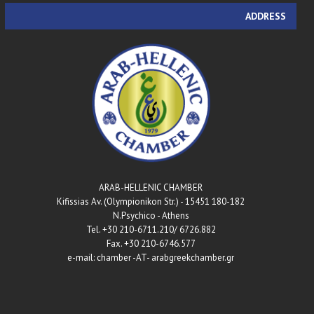
ADDRESS
ARAB-HELLENIC CHAMBER
180-182 Kifissias Av. (Olympionikon Str.) - 15451
N.Psychico - Athens
Tel. +30 210-6711.210/ 6726.882
Fax. +30 210-6746.577
e-mail: chamber -AT- arabgreekchamber.gr