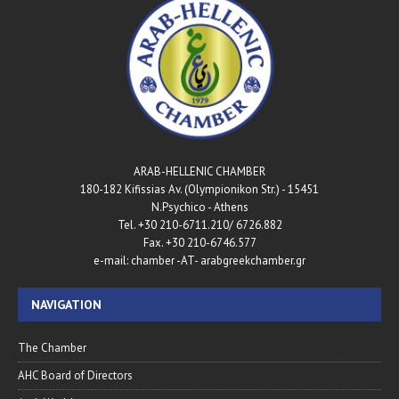
ARAB-HELLENIC CHAMBER
180-182 Kifissias Av. (Olympionikon Str.) - 15451
N.Psychico - Athens
Tel. +30 210-6711.210/ 6726.882
Fax. +30 210-6746.577
e-mail: chamber -AT- arabgreekchamber.gr
NAVIGATION
The Chamber
AHC Board of Directors