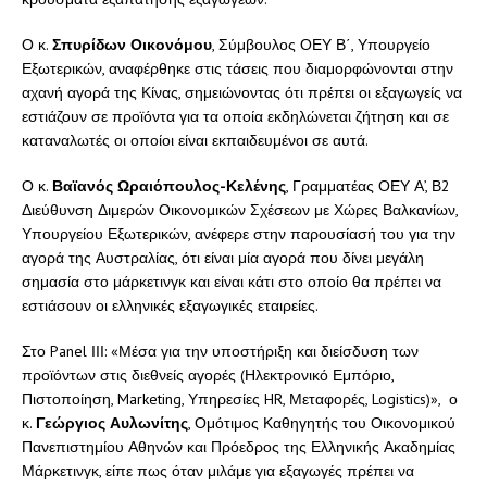
Ο κ.
Σπυρίδων Οικονόμου
, Σύμβουλος ΟΕΥ Β΄, Υπουργείο
Εξωτερικών, αναφέρθηκε στις τάσεις που διαμορφώνονται στην
αχανή αγορά της Κίνας, σημειώνοντας ότι πρέπει οι εξαγωγείς να
εστιάζουν σε προϊόντα για τα οποία εκδηλώνεται ζήτηση και σε
καταναλωτές οι οποίοι είναι εκπαιδευμένοι σε αυτά.
Ο κ.
Βαϊανός Ωραιόπουλος-Κελένης
, Γραμματέας ΟΕΥ Α’, Β2
Διεύθυνση Διμερών Οικονομικών Σχέσεων με Χώρες Βαλκανίων,
Υπουργείου Εξωτερικών, ανέφερε στην παρουσίασή του για την
αγορά της Αυστραλίας, ότι είναι μία αγορά που δίνει μεγάλη
σημασία στο μάρκετινγκ και είναι κάτι στο οποίο θα πρέπει να
εστιάσουν οι ελληνικές εξαγωγικές εταιρείες.
Στο Panel ΙΙΙ: «Μέσα για την υποστήριξη και διείσδυση των
προϊόντων στις διεθνείς αγορές (Ηλεκτρονικό Εμπόριο,
Πιστοποίηση, Marketing, Υπηρεσίες HR, Μεταφορές, Logistics)», ο
κ.
Γεώργιος Αυλωνίτης
, Ομότιμος Καθηγητής του Οικονομικού
Πανεπιστημίου Αθηνών και Πρόεδρος της Ελληνικής Ακαδημίας
Μάρκετινγκ, είπε πως όταν μιλάμε για εξαγωγές πρέπει να