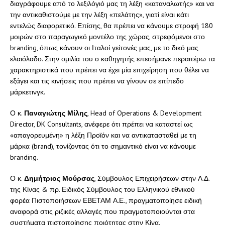
διαγράφουμε από το λεξιλόγιό μας τη λέξη «καταναλωτής» και να
την αντικαθιστούμε με την λέξη «πελάτης», γιατί είναι κάτι
εντελώς διαφορετικό. Επίσης, θα πρέπει να κάνουμε στροφή 180
μοιρών στο παραγωγικό μοντέλο της χώρας, στρεφόμενοι στο
branding, όπως κάνουν οι Ιταλοί γείτονές μας, με το δικό μας
ελαιόλαδο. Στην ομιλία του ο καθηγητής επεσήμανε περαιτέρω τα
χαρακτηριστικά που πρέπει να έχει μία επιχείρηση που θέλει να
εξάγει και τις κινήσεις που πρέπει να γίνουν σε επίπεδο
μάρκετινγκ.
Ο κ.
Παναγιώτης Μίλης
, Head of Operations & Development
Director, DK Consultants, ανέφερε ότι πρέπει να καταστεί ως
«απαγορευμένη» η λέξη Προϊόν και να αντικατασταθεί με τη
μάρκα (brand), τονίζοντας ότι το σημαντικό είναι να κάνουμε
branding.
Ο κ.
Δημήτριος Μούρσας
, Σύμβουλος Επιχειρήσεων στην Λ.Δ.
της Κίνας & πρ. Ειδικός Σύμβουλος του Ελληνικού εθνικού
φορέα Πιστοποιήσεων ΕΒΕΤΑΜ Α.Ε., πραγματοποίησε ειδική
αναφορά στις ριζικές αλλαγές που πραγματοποιούνται στα
συστήματα πιστοποίησης ποιότητας στην Κίνα.