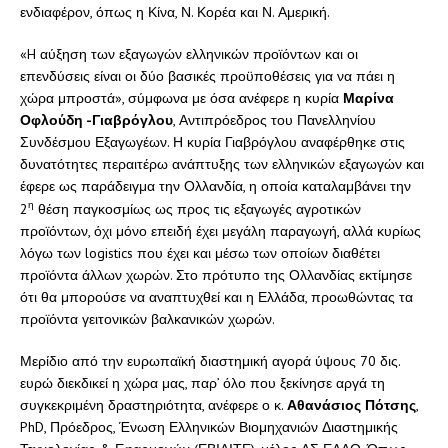
ενδιαφέρον, όπως η Κίνα, Ν. Κορέα και Ν. Αμερική.
«H αύξηση των εξαγωγών ελληνικών προϊόντων και οι
επενδύσεις είναι οι δύο βασικές προϋποθέσεις για να πάει η
χώρα μπροστά», σύμφωνα με όσα ανέφερε η κυρία
Μαρίνα
Οφλούδη -Γιαβρόγλου
, Αντιπρόεδρος του Πανελληνίου
Συνδέσμου Εξαγωγέων. Η κυρία Γιαβρόγλου αναφέρθηκε στις
δυνατότητες περαιτέρω ανάπτυξης των ελληνικών εξαγωγών και
έφερε ως παράδειγμα την Ολλανδία, η οποία καταλαμβάνει την
η
2
θέση παγκοσμίως ως προς τις εξαγωγές αγροτικών
προϊόντων, όχι μόνο επειδή έχει μεγάλη παραγωγή, αλλά κυρίως
λόγω των logistics που έχει και μέσω των οποίων διαθέτει
προϊόντα άλλων χωρών. Στο πρότυπο της Ολλανδίας εκτίμησε
ότι θα μπορούσε να αναπτυχθεί και η Ελλάδα, προωθώντας τα
προϊόντα γειτονικών βαλκανικών χωρών.
Μερίδιο από την ευρωπαϊκή διαστημική αγορά ύψους 70 δις.
ευρώ διεκδικεί η χώρα μας, παρ’ όλο που ξεκίνησε αργά τη
συγκεκριμένη δραστηριότητα, ανέφερε ο κ.
Αθανάσιος Πότσης
,
PhD, Πρόεδρος, Ένωση Ελληνικών Βιομηχανιών Διαστημικής