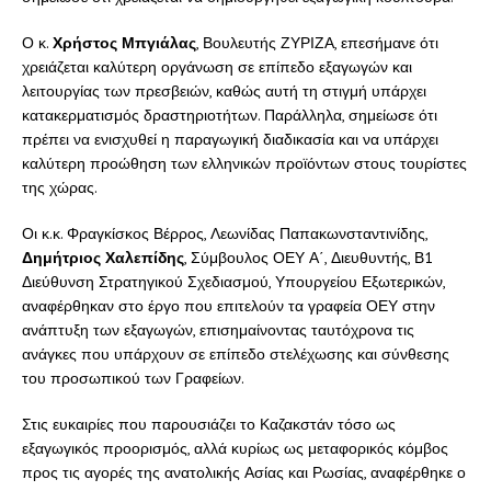
Ο κ.
Χρήστος Μπγιάλας
, Βουλευτής ΖΥΡΙΖΑ, επεσήμανε ότι
χρειάζεται καλύτερη οργάνωση σε επίπεδο εξαγωγών και
λειτουργίας των πρεσβειών, καθώς αυτή τη στιγμή υπάρχει
κατακερματισμός δραστηριοτήτων. Παράλληλα, σημείωσε ότι
πρέπει να ενισχυθεί η παραγωγική διαδικασία και να υπάρχει
καλύτερη προώθηση των ελληνικών προϊόντων στους τουρίστες
της χώρας.
Οι κ.κ. Φραγκίσκος Βέρρος, Λεωνίδας Παπακωνσταντινίδης,
Δημήτριος Χαλεπίδης
, Σύμβουλος ΟΕΥ Α΄, Διευθυντής, Β1
Διεύθυνση Στρατηγικού Σχεδιασμού, Υπουργείου Εξωτερικών,
αναφέρθηκαν στο έργο που επιτελούν τα γραφεία ΟΕΥ στην
ανάπτυξη των εξαγωγών, επισημαίνοντας ταυτόχρονα τις
ανάγκες που υπάρχουν σε επίπεδο στελέχωσης και σύνθεσης
του προσωπικού των Γραφείων.
Στις ευκαιρίες που παρουσιάζει το Καζακστάν τόσο ως
εξαγωγικός προορισμός, αλλά κυρίως ως μεταφορικός κόμβος
προς τις αγορές της ανατολικής Ασίας και Ρωσίας, αναφέρθηκε ο