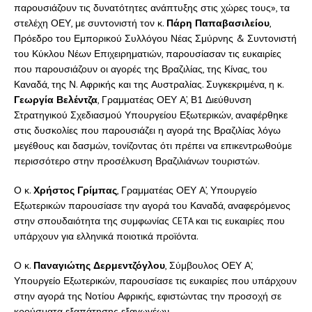
παρουσιάζουν τις δυνατότητες ανάπτυξης στις χώρες τους», τα
στελέχη ΟΕΥ, με συντονιστή τον κ.
Πάρη Παπαβασιλείου
,
Πρόεδρο του Εμπορικού Συλλόγου Νέας Σμύρνης & Συντονιστή
του Κύκλου Νέων Επιχειρηματιών, παρουσίασαν τις ευκαιρίες
που παρουσιάζουν οι αγορές της Βραζιλίας, της Κίνας, του
Καναδά, της Ν. Αφρικής και της Αυστραλίας. Συγκεκριμένα, η κ.
Γεωργία Βελέντζα
, Γραμματέας ΟΕΥ Α’, Β1 Διεύθυνση
Στρατηγικού Σχεδιασμού Υπουργείου Εξωτερικών, αναφέρθηκε
στις δυσκολίες που παρουσιάζει η αγορά της Βραζιλίας λόγω
μεγέθους και δασμών, τονίζοντας ότι πρέπει να επικεντρωθούμε
περισσότερο στην προσέλκυση Βραζιλιάνων τουριστών.
Ο κ.
Χρήστος Γρίμπας
, Γραμματέας ΟΕΥ Α’, Υπουργείο
Εξωτερικών παρουσίασε την αγορά του Καναδά, αναφερόμενος
στην σπουδαιότητα της συμφωνίας CETA και τις ευκαιρίες που
υπάρχουν για ελληνικά ποιοτικά προϊόντα.
Ο κ.
Παναγιώτης Δερμεντζόγλου
, Σύμβουλος ΟΕΥ Α’,
Υπουργείο Εξωτερικών, παρουσίασε τις ευκαιρίες που υπάρχουν
στην αγορά της Νοτίου Αφρικής, εφιστώντας την προσοχή σε
κρούσματα εξαπάτησης εξαγωγέων.