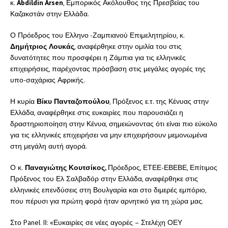
κ.
Abdildin Arsen
, Εμπορικός Ακόλουθος της Πρεσβείας του
Καζακστάν στην Ελλάδα.
Ο Πρόεδρος του Ελληνο -Ζαμπιανού Επιμελητηρίου, κ.
Δημήτριος Λουκάς
, αναφέρθηκε στην ομιλία του στις
δυνατότητες που προσφέρει η Ζάμπια για τις ελληνικές
επιχειρήσεις, παρέχοντας πρόσβαση στις μεγάλες αγορές της
υπο-σαχάριας Αφρικής.
Η κυρία
Βίκυ Πανταζοπούλου
, Πρόξενος ε.τ. της Κένυας στην
Ελλάδα, αναφέρθηκε στις ευκαιρίες που παρουσιάζει η
δραστηριοποίηση στην Κένυα, σημειώνοντας ότι είναι πιο εύκολο
για τις ελληνικές επιχειρήσει να μην επιχειρήσουν μεμονωμένα
στη μεγάλη αυτή αγορά.
Ο κ.
Παναγιώτης Κουτσίκος,
Πρόεδρος, ΕΤΕΕ-ΕΒΕΒΕ, Επίτιμος
Πρόξενος του Ελ Σαλβαδόρ στην Ελλάδα, αναφέρθηκε στις
ελληνικές επενδύσεις στη Βουλγαρία και στο διμερές εμπόριο,
που πέρυσι για πρώτη φορά ήταν αρνητικό για τη χώρα μας.
Στο Panel IΙ: «Ευκαιρίες σε νέες αγορές – Στελέχη ΟΕΥ