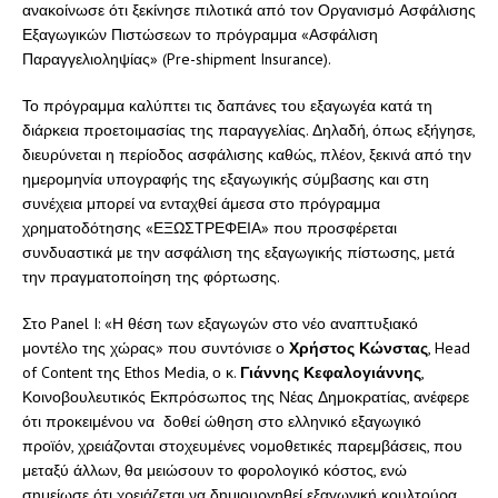
ανακοίνωσε ότι ξεκίνησε πιλοτικά από τον Οργανισμό Ασφάλισης
Εξαγωγικών Πιστώσεων το πρόγραμμα «Ασφάλιση
Παραγγελιοληψίας» (Pre-shipment Insurance).
Το πρόγραμμα καλύπτει τις δαπάνες του εξαγωγέα κατά τη
διάρκεια προετοιμασίας της παραγγελίας. Δηλαδή, όπως εξήγησε,
διευρύνεται η περίοδος ασφάλισης καθώς, πλέον, ξεκινά από την
ημερομηνία υπογραφής της εξαγωγικής σύμβασης και στη
συνέχεια μπορεί να ενταχθεί άμεσα στο πρόγραμμα
χρηματοδότησης «ΕΞΩΣΤΡΕΦΕΙΑ» που προσφέρεται
συνδυαστικά με την ασφάλιση της εξαγωγικής πίστωσης, μετά
την πραγματοποίηση της φόρτωσης.
Στο Panel I: «Η θέση των εξαγωγών στο νέο αναπτυξιακό
μοντέλο της χώρας» που συντόνισε ο
Χρήστος Κώνστας
, Head
of Content της Ethos Media, ο κ.
Γιάννης Κεφαλογιάννης
,
Κοινοβουλευτικός Εκπρόσωπος της Νέας Δημοκρατίας, ανέφερε
ότι προκειμένου να δοθεί ώθηση στο ελληνικό εξαγωγικό
προϊόν, χρειάζονται στοχευμένες νομοθετικές παρεμβάσεις, που
μεταξύ άλλων, θα μειώσουν το φορολογικό κόστος, ενώ
σημείωσε ότι χρειάζεται να δημιουργηθεί εξαγωγική κουλτούρα.