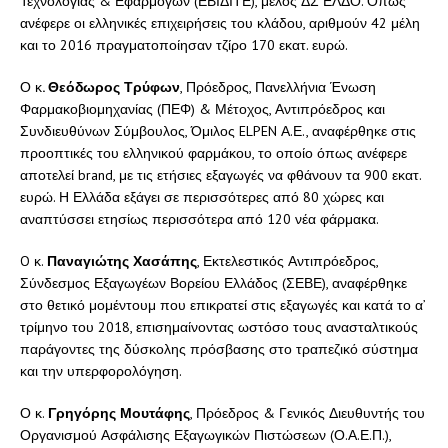
Τεχνολογίας & Εφαρμογών (ΕΒΙΔΙΤΕ), μέλος ΔΣ ΕΛΔΟ. Όπως
ανέφερε οι ελληνικές επιχειρήσεις του κλάδου, αριθμούν 42 μέλη
και το 2016 πραγματοποίησαν τζίρο 170 εκατ. ευρώ.
Ο κ
. Θεόδωρος Τρύφων
, Πρόεδρος, Πανελλήνια Ένωση
Φαρμακοβιομηχανίας (ΠΕΦ) & Μέτοχος, Αντιπρόεδρος και
Συνδιευθύνων Σύμβουλος, Όμιλος ELPEN Α.Ε., αναφέρθηκε στις
προοπτικές του ελληνικού φαρμάκου, το οποίο όπως ανέφερε
αποτελεί brand, με τις ετήσιες εξαγωγές να φθάνουν τα 900 εκατ.
ευρώ. Η Ελλάδα εξάγει σε περισσότερες από 80 χώρες και
αναπτύσσει ετησίως περισσότερα από 120 νέα φάρμακα.
O κ.
Παναγιώτης Χασάπης
, Εκτελεστικός Αντιπρόεδρος,
Σύνδεσμος Εξαγωγέων Βορείου Ελλάδος (ΣΕΒΕ), αναφέρθηκε
στο θετικό μομέντουμ που επικρατεί στις εξαγωγές και κατά το α’
τρίμηνο του 2018, επισημαίνοντας ωστόσο τους ανασταλτικούς
παράγοντες της δύσκολης πρόσβασης στο τραπεζικό σύστημα
και την υπερφορολόγηση.
Ο κ.
Γρηγόρης Μουτάφης
, Πρόεδρος & Γενικός Διευθυντής του
Οργανισμού Ασφάλισης Εξαγωγικών Πιστώσεων (Ο.Α.Ε.Π.),