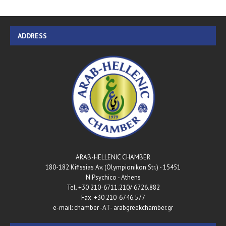
ADDRESS
ARAB-HELLENIC CHAMBER
180-182 Kifissias Av. (Olympionikon Str.) - 15451
N.Psychico - Athens
Tel. +30 210-6711.210/ 6726.882
Fax. +30 210-6746.577
e-mail: chamber -AT- arabgreekchamber.gr