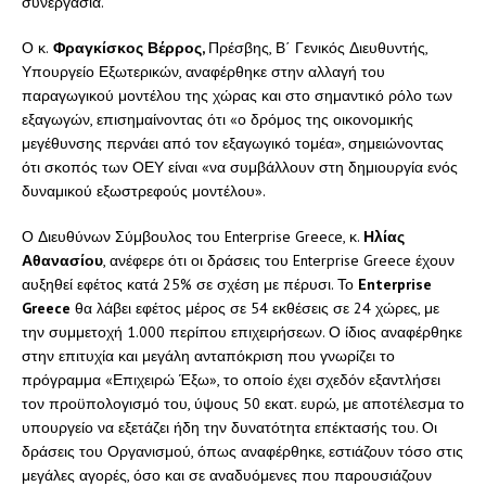
συνεργασία.
Ο κ.
Φραγκίσκος Βέρρος,
Πρέσβης, Β΄ Γενικός Διευθυντής,
Υπουργείο Εξωτερικών, αναφέρθηκε στην αλλαγή του
παραγωγικού μοντέλου της χώρας και στο σημαντικό ρόλο των
εξαγωγών, επισημαίνοντας ότι «ο δρόμος της οικονομικής
μεγέθυνσης περνάει από τον εξαγωγικό τομέα», σημειώνοντας
ότι σκοπός των ΟΕΥ είναι «να συμβάλλουν στη δημιουργία ενός
δυναμικού εξωστρεφούς μοντέλου».
Ο Διευθύνων Σύμβουλος του Enterprise Greece, κ.
Ηλίας
Αθανασίου
, ανέφερε ότι οι δράσεις του Enterprise Greece έχουν
αυξηθεί εφέτος κατά 25% σε σχέση με πέρυσι. Το
Enterprise
Greece
θα λάβει εφέτος μέρος σε 54 εκθέσεις σε 24 χώρες, με
την συμμετοχή 1.000 περίπου επιχειρήσεων. Ο ίδιος αναφέρθηκε
στην επιτυχία και μεγάλη ανταπόκριση που γνωρίζει το
πρόγραμμα «Επιχειρώ Έξω», το οποίο έχει σχεδόν εξαντλήσει
τον προϋπολογισμό του, ύψους 50 εκατ. ευρώ, με αποτέλεσμα το
υπουργείο να εξετάζει ήδη την δυνατότητα επέκτασής του. Οι
δράσεις του Οργανισμού, όπως αναφέρθηκε, εστιάζουν τόσο στις
μεγάλες αγορές, όσο και σε αναδυόμενες που παρουσιάζουν