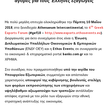
αγορές για τους Έλληνες εξαγωγείς
Mε πολύ μεγάλη επιτυχία ολοκληρώθηκε την
Πέμπτη 10 Μαΐου
th
2018
, στο ξενοδοχείο
Athenaeum
Intercontinental
, το
6
Greek
Exports Forum
(#
gef
18 –
http://www.exports.ethosevents.eu
)
.
Διοργανωτές για έκτο συνεχόμενο έτος είναι η
Ένωση
Διπλωματικών Υπαλλήλων Οικονομικών & Εμπορικών
Υποθέσεων
(ΕΝΔΥ ΟΕΥ) και η
Ethos
Events
, σε συνεργασία με
το οικονομικό & επιχειρηματικό portal
banks
.
com
.
gr
και το
ΧΡΗΜΑ.
Στο συνέδριο, που πραγματοποιήθηκε
υπό την αιγίδα του
Υπουργείου Εξωτερικών
, συμμετείχαν και απέστειλαν
χαιρετισμούς
υπουργοί της κυβέρνησης
,
βουλευτές
,
στελέχη
των φορέων εκπροσώπησης των επιχειρήσεων
και
υψηλόβαθμοι αξιωματούχοι των τραπεζών
αντάλλαξαν
απόψεις σχετικά με τον ρόλο των εξαγωγών στην εθνική
στρατηγική ανάπτυξης της οικονομίας.