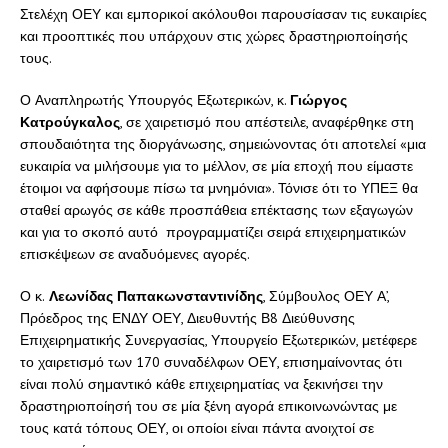
Στελέχη ΟΕΥ και εμπορικοί ακόλουθοι παρουσίασαν τις ευκαιρίες
και προοπτικές που υπάρχουν στις χώρες δραστηριοποίησής
τους.
Ο Αναπληρωτής Υπουργός Εξωτερικών, κ.
Γιώργος
Κατρούγκαλος
, σε χαιρετισμό που απέστειλε, αναφέρθηκε στη
σπουδαιότητα της διοργάνωσης, σημειώνοντας ότι αποτελεί «μια
ευκαιρία να μιλήσουμε για το μέλλον, σε μία εποχή που είμαστε
έτοιμοι να αφήσουμε πίσω τα μνημόνια». Τόνισε ότι το ΥΠΕΞ θα
σταθεί αρωγός σε κάθε προσπάθεια επέκτασης των εξαγωγών
και για το σκοπό αυτό προγραμματίζει σειρά επιχειρηματικών
επισκέψεων σε αναδυόμενες αγορές.
Ο κ.
Λεωνίδας Παπακωνσταντινίδης
, Σύμβουλος ΟΕΥ Α’,
Πρόεδρος της ΕΝΔΥ ΟΕΥ, Διευθυντής Β8 Διεύθυνσης
Επιχειρηματικής Συνεργασίας, Υπουργείο Εξωτερικών, μετέφερε
το χαιρετισμό των 170 συναδέλφων ΟΕΥ, επισημαίνοντας ότι
είναι πολύ σημαντικό κάθε επιχειρηματίας να ξεκινήσει την
δραστηριοποίησή του σε μία ξένη αγορά επικοινωνώντας με
τους κατά τόπους ΟΕΥ, οι οποίοι είναι πάντα ανοιχτοί σε