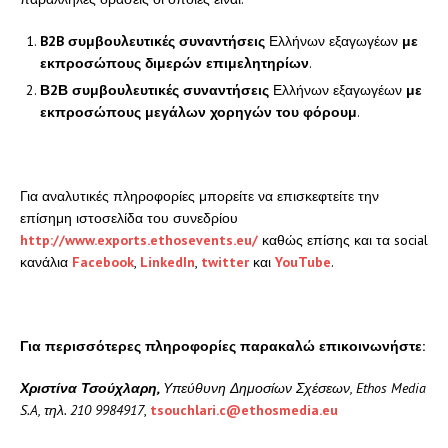
B
2
B
συμβουλευτικές συναντήσεις
Ελλήνων εξαγωγέων
με
εκπροσώπους
διμερών επιμελητηρίων
.
Β2Β συμβουλευτικές συναντήσεις
Ελλήνων εξαγωγέων
με
εκπροσώπους μεγάλων χορηγών του φόρουμ
.
Για αναλυτικές πληροφορίες μπορείτε να επισκεφτείτε την
επίσημη ιστοσελίδα του συνεδρίου
http://www.exports.ethosevents.eu/
καθώς επίσης και τα social
κανάλια
Facebook
,
LinkedIn
,
twitter
και
YouTube
.
Για περισσότερες πληροφορίες παρακαλώ επικοινωνήστε:
Χριστίνα Τσούχλαρη,
Υπεύθυνη Δημοσίων Σχέσεων,
Ethos
Media
S
.
A
, τηλ. 210 9984917
,
tsouchlari.c@ethosmedia.eu