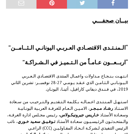
بيــان صحفـــي
“الـمنـتـدى الاقتصـادي العـربـي اليونانـي الـثــامــن”
“اربــعــون عـامـاً من الـتـميـز في الـشـراكـة”
انـتـهـت بـنـجـاح مـداولات واعمـال المنتدى الاقتصـادي الـعـربي
الـيـونـانـي الـثـامـن الذي عـقـد يـومـي 27-28 نوفمبــر- تشرين الثاني
2019، في فـنـدق ديفاني كارافيل، أثينـا، اليونـان.
اسـتـهـل المـنـتـدى اعـمـالـه بـكلـمة الـتـقديـم والـتـرحيـب من سـعادة
الاسـتـاذ
رشـاد مـبـجـر
، الامـيـن الـعـام للغرفـة العربـية اليونـانيـة
وسعـادة الأستـاذ
خـاريس جيرونيكـولاس،
رئـيس مجـلس ادارة الغرفـة،
والـمتحـدثـون الرئـيسـيـون سعـادة الأستـاذ
تـوفـيـق سعـيد خـوري
، نائب
الرئيس التنفيذي لـشركـة اتـحـاد المقـاولـيـن (CCC) الراعـي