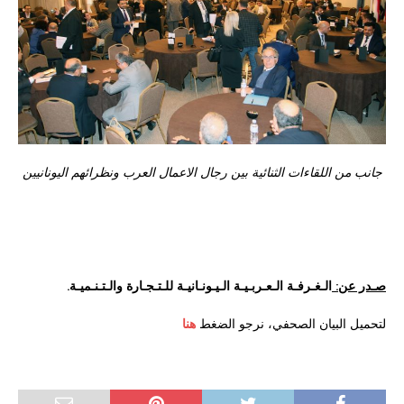
جانب من اللقاءات الثنائية بين رجال الاعمال العرب ونظرائهم اليونانيين
صـدر عن:
الـغـرفـة الـعـربـيـة الـيـونـانيـة للـتـجـارة والـتـنـميـة.
لتحميل البيان الصحفي، نرجو الضغط
هنا