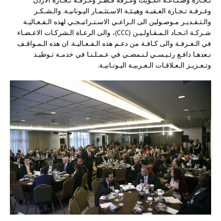
وغـرفـة تـجـارة العـقبـة وهيـئـة الاسـتثـمـار اليـونانيـة. والـشـكـر
والـتـقـديـر مـوصـولين الى الـراعـي الاسـتـراتيـجـي لهذه الـفـعـاليـة
شـركـة اتـحـاد الـمـقـاولـيـن (CCC)، والى الرعـاة الـشركـات الاعـضـاء
في الـغـرفـة والى كـافـة من دعـم هذه الـفـعـاليـة. ان هذه الـمـواقـف
نـعدهـا دافـع رئـيـسـي لـنـمضـي في عـمـلـنـا في خدمـة تـوطيـد
وتـعـزيـز الـعـلاقـات الـعـربيـة اليـونـانيـة.