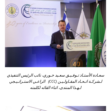
سعـادة الأستـاذ تـوفـيـق سعـيد خـوري، نائب الرئيس التنفيذي
لـشركـة اتـحـاد المقـاولـيـن
(CCC)
الراعـي الاستـراتـيـجي
لـهـذا المنتدى
، اثناء القائه لكلمته