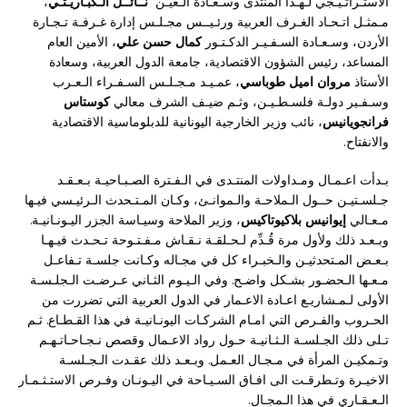
الاستـراتـيـجي لـهـذا المنتدى وسـعـادة الـعيـن
نــائــل الـكبـاريـتـي
،
مـمثـل اتـحـاد الغـرف العربية ورئـيــس مجـلـس إدارة غـرفـة تـجـارة
الأردن، وسـعـادة السـفـيـر الدكـتـور
كمال حسن علي
، الأمين العام
المساعد، رئيس الشؤون الاقتصادية، جامعة الدول العربية، وسعادة
الأستاذ
مروان اميل طوباسي
، عمـيـد مـجـلـس السـفـراء الـعـرب
وسـفـير دولـة فلسـطـيـن، وثـم ضيـف الشرف معالي
كوستاس
فرانجويانيس
، نائب وزير الخارجية اليونانية للدبلوماسية الاقتصادية
والانفتاح.
بـدأت اعـمـال ومـداولات المنتـدى في الـفـترة الصـبـاحيـة بـعـقـد
جـلسـتيـن حــول الـملاحـة والـموانـئ، وكـان المـتـحدث الـرئيـسي فيـها
مـعـالي
إيوانيس بلاكيوتاكيس
، وزير الملاحة وسيـاسة الجزر اليـونـانيـة.
وبـعـد ذلك ولأول مرة قُـدِّم لـحـلقـة نـقـاش مـفـتـوحة تـحـدث فيـهـا
بـعـض المـتحدثيـن والـخبـراء كل في مجـاله وكـانت جلسـة تـفاعـل
مـعـها الـحضـور بشـكل واضـح. وفي الـيـوم الثـاني عـرضـت الـجلـسـة
الأولى لـمـشاريـع اعـادة الاعـمار في الدول العربية التي تضررت من
الحـروب والفـرص التي امـام الشركـات اليونـانيـة في هذا القـطـاع. ثـم
تـلى ذلك الجـلسـة الـثـانيـة حـول رواد الاعـمال وقصص نـجـاحـاتـهـم
وتـمكيـن المرأة في مـجـال العـمل. وبـعـد ذلك عقـدت الـجـلسـة
الاخيـرة وتـطرقـت الى افـاق السـيـاحة في اليـونـان وفـرص الاستـثـمـار
الـعـقـاري في هذا الـمجـال.