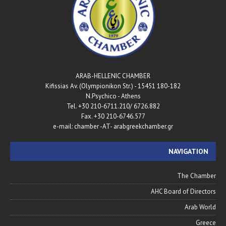
ARAB-HELLENIC CHAMBER
180-182 Kifissias Av. (Olympionikon Str.) - 15451
N.Psychico - Athens
Tel. +30 210-6711.210/ 6726.882
Fax. +30 210-6746.577
e-mail: chamber -AT- arabgreekchamber.gr
NAVIGATION
The Chamber
AHC Board of Directors
Arab World
Greece