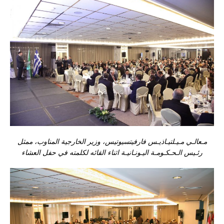
مـعالـي مـيـلتيـاذيـس فارفيتسيوتيس، وزير الخارجية المناوب، ممثل
رئـيس الـحـكـومـة اليـونـانيـ
ة اثناء القائه لكلمته في حفل العشاء