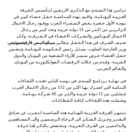
تـزامـن هذا الـمنـتدى مع الـذكـرى الاربـعـين لـتـأسيـس الـغـرفة
العـربيـة اليـونـانيـة، واقـيم بـهذه المـنـاسبـة حـفـل عـشـاء كبيـر في
يـومـه الأول حـضره بـعـض الـسـفـراء الـعرب ووفـود رجـال الاعـمال
الـزائـريـن من اكـثـر من 15 دولـة عربيـة وعدد كبـير من رجـال
الاعـمـال اليـونـانيين والـشـركـات الاعـضـاء في الــغــرفــة، وكـان
ضـيـف الشـرف في هـذا الـحـفـل مـعالـي
مـيـلتيـاذيـس فارفيتسيوتيس
،
وزير الخارجية المناوب، ممـثـل رئـيس الـحـكـومـة اليـونـانيـة. وتـضـمن
حـفـل العـشـاء عـرض متـميـز للأزياء الـشـعبية من اليـونـان والـدول
الـعربيـة، وقـدم من خـلالـه الـرقـصـات الـفولـكلـوريـة من اليـونـان
والـعـالم الـعربـي.
في نـهـايـة بـرنـامـج المنـتدى في يـومـه الثـاني عقـدت اللـقـاءات
الثـنـائيـة التي اشتـرك بـهـا اكثـر من 152 من رجـال الاعـمال العـرب
مُـمَثـليـن من 11 دولـة عربيـة واكـثـر من 60 شـركـة يـونـانيـة،
وشـملـت هذه اللـقـاءات كـافـة الـقـطـاعـات.
تـنـتـهـز الغـرفـة العـربـية اليونـانيـة هذه المنـاسبـة لـتـعـرب عن صـادق
التـقديـر وجـزيـل الـشـكـر الى الـرعـاة الـرسـمييـن والى الـمسـاهميـن
والـداعـميـن من الغـرف الـعـربيـة، ونـخـصص بـالذكـر هُنـا غـرفـة
تـجـارة وصـنـاعـة الكـويت وغـرفة قـطـر وغـرفـة تـجـارة الأردن