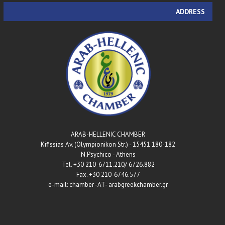
ADDRESS
ARAB-HELLENIC CHAMBER
180-182 Kifissias Av. (Olympionikon Str.) - 15451
N.Psychico - Athens
Tel. +30 210-6711.210/ 6726.882
Fax. +30 210-6746.577
e-mail: chamber -AT- arabgreekchamber.gr