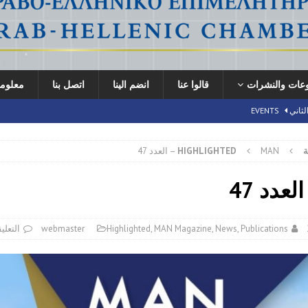
وعات والنشرات
قالوا عنا
انضم الينا
اتصل بنا
معلوما
لثاني
EVENTS
ة
MAN – العدد 47
HIGHLIGHTED
ير مــختصـر
EVENTS
ني الثاني
EVENTS
Publications
,
News
,
MAN Magazine
,
Highlighted
webmaster
التعلي