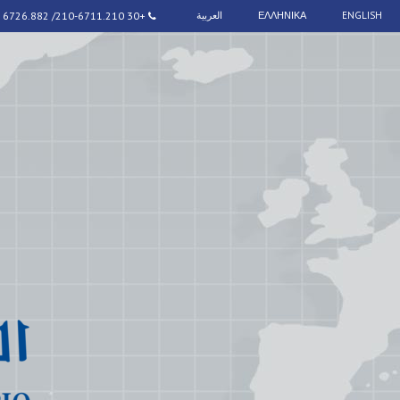
ENGLISH
ΕΛΛΗΝΙΚΑ
العربية
+30 210-6711.210/ 6726.882