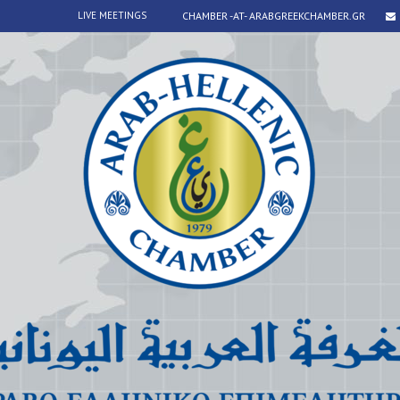
LIVE MEETINGS
CHAMBER -AT- ARABGREEKCHAMBER.GR