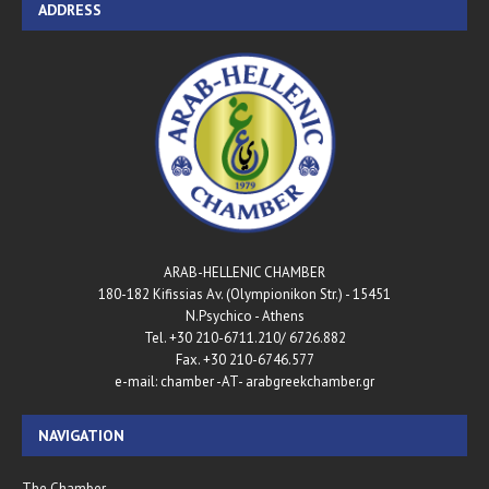
ADDRESS
ARAB-HELLENIC CHAMBER
180-182 Kifissias Av. (Olympionikon Str.) - 15451
N.Psychico - Athens
Tel. +30 210-6711.210/ 6726.882
Fax. +30 210-6746.577
e-mail: chamber -AT- arabgreekchamber.gr
NAVIGATION
The Chamber