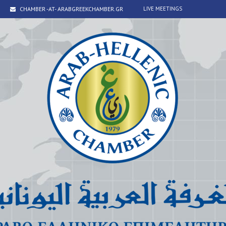
CHAMBER -AT- ARABGREEKCHAMBER.GR
LIVE MEETINGS