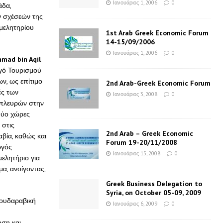
Ιανουάριος 1, 2006
0
άδα,
ν σχέσεών της
μελητηρίου
1st Arab Greek Economic Forum
14-15/09/2006
Ιανουάριος 1, 2006
0
hmad bin Aqil
γό Τουρισμού
ν, ως επίτιμο
2nd Arab-Greek Economic Forum
ές των
Ιανουάριος 3, 2008
0
 πλευρών στην
δύο χώρες
 στις
2nd Arab – Greek Economic
βία, καθώς και
Forum 19-20/11/2008
ργός
Ιανουάριος 15, 2008
0
μελητήριο για
α, ανοίγοντας,
Greek Business Delegation to
Syria, on October 05-09, 2009
αουδαραβική
Ιανουάριος 6, 2009
0
ηση και