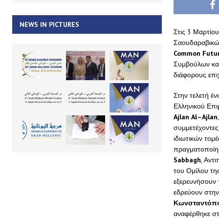
NEWS IN PICTURES
Στις 3 Μαρτίου
Σαουδαραβικώ
Common
Futu
Συμβούλων και
διάφορους επιχ
Στην τελετή έ
Ελληνικού Επι
Ajlan
Al
–
Ajlan
συμμετέχοντες 
ιδιωτικών τομέ
πραγματοποίησ
Sabbagh
, Αντ
του Ομίλου της
εξερευνήσουν τ
εδρεύουν στην
Κωνσταντόπ
αναφέρθηκε στι