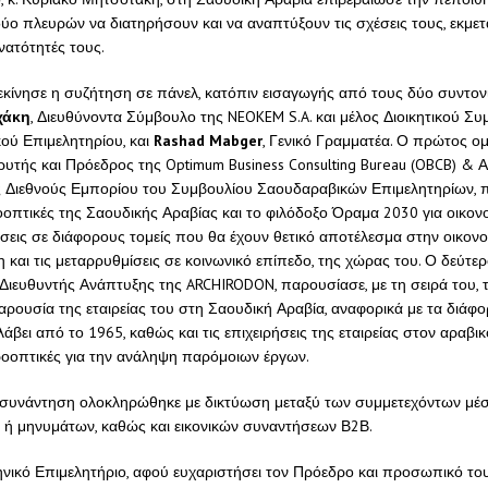
δύο πλευρών να διατηρήσουν και να αναπτύξουν τις σχέσεις τους, εκμε
νατότητές τους.
εκίνησε η συζήτηση σε πάνελ, κατόπιν εισαγωγής από τους δύο συντονισ
χάκη
, Διευθύνοντα Σύμβουλο της NEOKEM S.A. και μέλος Διοικητικού Συ
ού Επιμελητηρίου, και
Rashad
Mabger
, Γενικό Γραμματέα. Ο πρώτος ομ
δρυτής και Πρόεδρος της Optimum Business Consulting Bureau (OBCB) & 
 Διεθνούς Εμπορίου του Συμβουλίου Σαουδαραβικών Επιμελητηρίων, π
ροοπτικές της Σαουδικής Αραβίας και το φιλόδοξο Όραμα 2030 για οικο
ίσεις σε διάφορους τομείς που θα έχουν θετικό αποτέλεσμα στην οικονο
και τις μεταρρυθμίσεις σε κοινωνικό επίπεδο, της χώρας του. Ο δεύτερο
 Διευθυντής Ανάπτυξης της ARCHIRODON, παρουσίασε, με τη σειρά του, 
ρουσία της εταιρείας του στη Σαουδική Αραβία, αναφορικά με τα διάφ
αλάβει από το 1965, καθώς και τις επιχειρήσεις της εταιρείας στον αραβικ
ροοπτικές για την ανάληψη παρόμοιων έργων.
 συνάντηση ολοκληρώθηκε με δικτύωση μεταξύ των συμμετεχόντων μέ
 ή μηνυμάτων, καθώς και εικονικών συναντήσεων Β2Β.
νικό Επιμελητήριο, αφού ευχαριστήσει τον Πρόεδρο και προσωπικό το