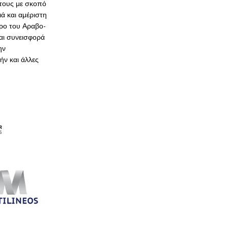
 τους με σκοπό
ά και αμέριστη
δρο του Αραβο-
και συνεισφορά
ην
ήν και άλλες