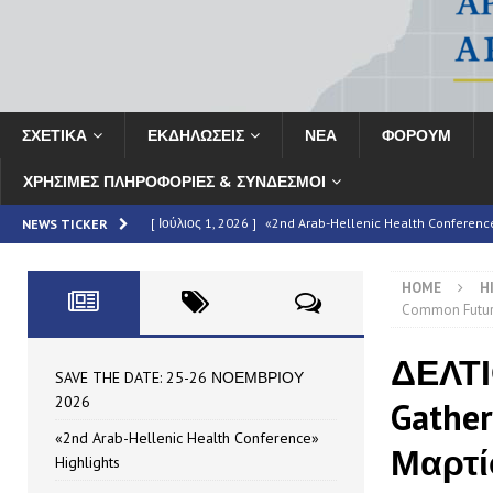
ΣΧΕΤΙΚΑ
ΕΚΔΗΛΩΣΕΙΣ
ΝΕΑ
ΦΟΡΟΥΜ
ΧΡΗΣΙΜΕΣ ΠΛΗΡΟΦΟΡΙΕΣ & ΣΥΝΔΕΣΜΟΙ
[ Ιούλιος 1, 2026 ]
«2nd Arab-Hellenic Health Conferenc
NEWS TICKER
[ Ιούνιος 16, 2026 ]
MAN – Τεύχος 69
HIGHLIGHTED
HOME
H
[ Ιούνιος 16, 2026 ]
ΣΥΝΟΠΤΙΚΗ ΕΚΘΕΣΗ: Το «2ο Αραβο-Ελ
Common Futur
HIGHLIGHTED
ΔΕΛΤΙ
[ Μάιος 7, 2026 ]
Partnership Announcement | 11th HAE
SAVE THE DATE: 25-26 ΝΟΕΜΒΡΙΟΥ
2026
Gather
[ Ιούλιος 10, 2026 ]
SAVE THE DATE: 25-26 ΝΟΕΜΒΡΙΟΥ
«2nd Arab-Hellenic Health Conference»
Μαρτί
Highlights