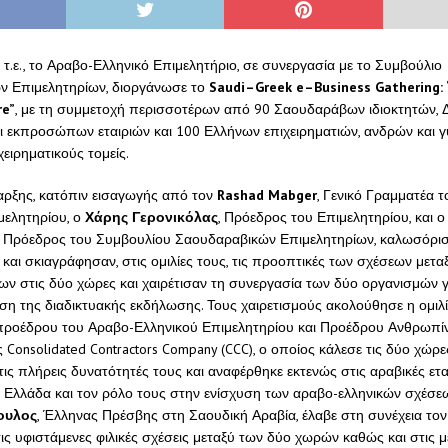
 τ.ε., το Αραβο-Ελληνικό Επιμελητήριο, σε συνεργασία με το Συμβούλιο
ν Επιμελητηρίων, διοργάνωσε το
Saudi
–
Greek
e
–
Business
Gathering
: 
re
”
, με τη συμμετοχή περισσοτέρων από 90 Σαουδαράβων ιδιοκτητών, 
 εκπροσώπων εταιριών και 100 Ελλήνων επιχειρηματιών, ανδρών και γ
ειρηματικούς τομείς.
ναρξης, κατόπιν εισαγωγής από τον
Rashad
Mabger
, Γενικό Γραμματέα 
μελητηρίου, ο
Χάρης Γερονικόλας
, Πρόεδρος του Επιμελητηρίου, και ο
, Πρόεδρος του Συμβουλίου Σαουδαραβικών Επιμελητηρίων, καλωσόρι
και σκιαγράφησαν, στις ομιλίες τους, τις προοπτικές των σχέσεων μετα
ων στις δύο χώρες και χαιρέτισαν τη συνεργασία των δύο οργανισμών γ
η της διαδικτυακής εκδήλωσης. Τους χαιρετισμούς ακολούθησε η ομιλί
ιπροέδρου του Αραβο-Ελληνικού Επιμελητηρίου και Προέδρου Ανθρωπί
 Consolidated Contractors Company (CCC), ο οποίος κάλεσε τις δύο χώρε
ις πλήρεις δυνατότητές τους και αναφέρθηκε εκτενώς στις αραβικές ετα
 Ελλάδα και τον ρόλο τους στην ενίσχυση των αραβο-ελληνικών σχέσεω
ουλος
, Έλληνας Πρέσβης στη Σαουδική Αραβία, έλαβε στη συνέχεια τον 
ς υφιστάμενες φιλικές σχέσεις μεταξύ των δύο χωρών καθώς και στις μ