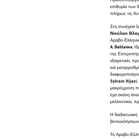
επιθυμία των 
πλήρως τις δυ
Στη συνέχεια ξ
Νικόλαο Βλα
Αραβο-Ελληνικ
A
.
Bahlaiwa
, Ι
της Επιτροπής
εξαιρετικές π
και μεταρρυθμ
διαφοροποίηση 
Sylvain
Hijazi
,
μακρόχρονη πα
έχει εκείνη αν
μελλοντικές π
Η διαδικτυακή
βιντεοκλήσεων
Το Αραβο-Ελλη