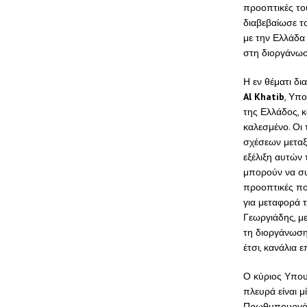
προοπτικές το
διαβεβαίωσε τ
με την Ελλάδα
στη διοργάνω
Η εν θέματι δι
Al Khatib
, Υπ
της Ελλάδος, κ
καλεσμένο. Οι 
σχέσεων μεταξ
εξέλιξη αυτών
μπορούν να συ
προοπτικές πο
για μεταφορά 
Γεωργιάδης, με
τη διοργάνωση
έτσι, κανάλια ε
Ο κύριος Υπου
πλευρά είναι μ
Πρωθυπουργό, 