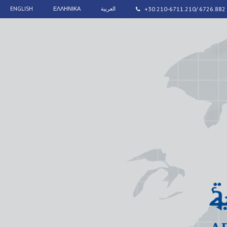
ENGLISH
ΕΛΛΗΝΙΚΑ
العربية
+30 210-6711.210/ 6726.882