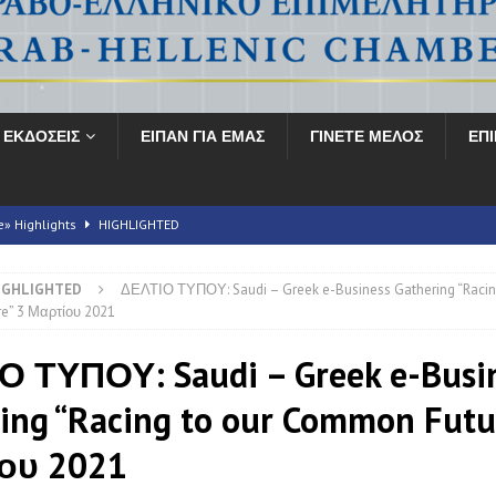
ΕΚΔΟΣΕΙΣ
ΕΙΠΑΝ ΓΙΑ ΕΜΑΣ
ΓΙΝΕΤΕ ΜΕΛΟΣ
ΕΠ
e» Highlights
HIGHLIGHTED
IGHLIGHTED
ΔΕΛΤΙΟ ΤΥΠΟΥ: Saudi – Greek e-Business Gathering “Racin
ληνικό Συνέδριο για την Υγεία» ολοκληρώνεται με αξιοσημείωτη επιτυχία
e” 3 Μαρτίου 2021
Ο ΤΥΠΟΥ: Saudi – Greek e-Busi
E Energy Transition Symposium
HIGHLIGHTED
ing “Racing to our Common Futu
 2026
FORUMS
ου 2021