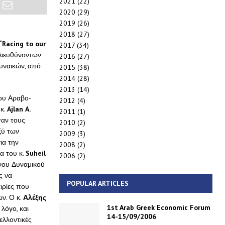
2021
(22)
2020
(29)
2019
(26)
2018
(27)
“
Racing
to
our
2017
(34)
Διευθύνοντων
2016
(27)
υναικών, από
2015
(38)
2014
(28)
2013
(14)
του Αραβο-
2012
(4)
 κ.
Ajlan
A
.
2011
(1)
σαν τους
2010
(2)
ξύ των
2009
(3)
ια την
2008
(2)
α του κ.
Suheil
2006
(2)
νου Δυναμικού
ς να
POPULAR ARTICLES
ιρίες που
ν. Ο κ.
Αλέξης
1st Arab Greek Economic Forum
λόγο, και
14-15/09/2006
ελλοντικές