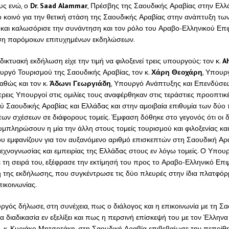
υς ενώ, ο
Dr
.
Saad
Alammar
, Πρέσβης της Σαουδικής Αραβίας στην Ελλ
ο κοινό για την θετική στάση της Σαουδικής Αραβίας στην ανάπτυξη τω
 και καλωσόρισε την συνάντηση και τον ρόλο του Αραβο-Ελληνικού Επι
ση παρόμοιων επιτυχημένων εκδηλώσεων.
αδικτυακή εκδήλωση είχε την τιμή να φιλοξενεί τρεις υπουργούς: τον κ.
A
ουργό Τουρισμού της Σαουδικής Αραβίας, τον κ.
Χάρη Θεοχάρη
, Υπουρ
αθώς και τον κ.
Άδωνι Γεωργιάδη
, Υπουργό Ανάπτυξης και Επενδύσεω
τρεις Υπουργοί στις ομιλίες τους αναφέρθηκαν στις τεράστιες προοπτικ
ύ Σαουδικής Αραβίας και Ελλάδας και στην αμοιβαία επιθυμία των δύο
 των σχέσεων σε διάφορους τομείς. Έμφαση δόθηκε στο γεγονός ότι οι 
μπληρώσουν η μία την άλλη στους τομείς τουρισμού και φιλοξενίας και
υ εμφανίζουν για τον αυξανόμενο αριθμό επισκεπτών στη Σαουδική Αρα
τεχνογνωσίας και εμπειρίας της Ελλάδας στους εν λόγω τομείς. Ο Υπου
 τη σειρά του, εξέφρασε την εκτίμησή του προς το Αραβο-Ελληνικό Επι
 της εκδήλωσης, που συγκέντρωσε τις δύο πλευρές στην ίδια πλατφόρμ
πικοινωνίας.
ργός δήλωσε, στη συνέχεια, πως ο διάλογος και η επικοινωνία με τη Σ
ία διαδικασία εν εξελίξει και πως η περσινή επίσκεψή του με τον Έλληνα
κ. Κυριάκο Μητσοτάκη, στη Σαουδική Αραβία επιβεβαίωσε την πεποίθ