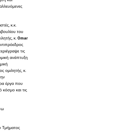
ταλλευόμενες
τές, κ.κ.
μβουλίου του
ιλητής, κ.
Omar
Αντιπρόεδρος
εριέγραψε τις
νομική ανάπτυξη
μική
ς ομιλητής, κ.
την
ορα έργα που
ό κόσμο και τις
σω
υ Τμήματος