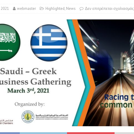
 2021
webmaster
Highlighted
,
News
Δεν επιτρέπεται σχολιασμός