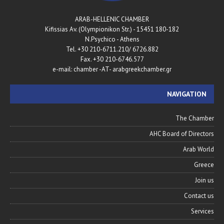
ARAB-HELLENIC CHAMBER
180-182 Kifissias Av. (Olympionikon Str.) - 15451
N.Psychico - Athens
Tel. +30 210-6711.210/ 6726.882
Fax. +30 210-6746.577
e-mail: chamber -AT- arabgreekchamber.gr
NAVIGATION
The Chamber
AHC Board of Directors
Arab World
Greece
Join us
Contact us
Services