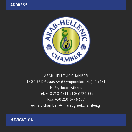
ADDRESS
ARAB-HELLENIC CHAMBER
180-182 Kifissias Av. (Olympionikon Str.) - 15451
N.Psychico - Athens
Tel. +30 210-6711.210/ 6726.882
Fax. +30 210-6746.577
e-mail: chamber -AT- arabgreekchamber.gr
NAVIGATION