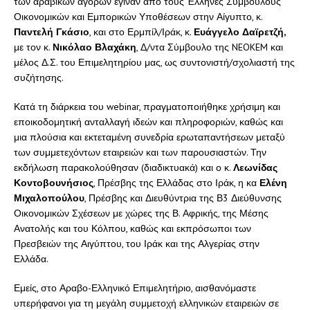
των αραβικών αγορών έγιναν από τους Έλληνες Συμβούλους
Οικονομικών και Εμπορικών Υποθέσεων στην Αίγυπτο, κ.
Παντελή Γκάσιο
, και στο Ερμπίλ/Ιράκ, κ.
Ευάγγελο Δαϊρετζή,
με τον κ.
Νικόλαο Βλαχάκη
, Δ/ντα Σύμβουλο της NEOKEM και
μέλος Δ.Σ. του Επιμελητηρίου μας, ως συντονιστή/σχολιαστή της
συζήτησης.
Κατά τη διάρκεια του webinar, πραγματοποιήθηκε χρήσιμη και
εποικοδομητική ανταλλαγή ιδεών και πληροφοριών, καθώς και
μια πλούσια και εκτεταμένη συνεδρία ερωταπαντήσεων μεταξύ
των συμμετεχόντων εταιρειών και των παρουσιαστών. Την
εκδήλωση παρακολούθησαν (διαδικτυακά) και ο κ.
Λεωνίδας
Κοντοβουνήσιος
, Πρέσβης της Ελλάδας στο Ιράκ, η κα
Ελένη
Μιχαλοπούλου
, Πρέσβης και Διευθύντρια της Β3 Διεύθυνσης
Οικονομικών Σχέσεων με χώρες της Β. Αφρικής, της Μέσης
Ανατολής και του Κόλπου, καθώς και εκπρόσωποι των
Πρεσβειών της Αιγύπτου, του Ιράκ και της Αλγερίας στην
Ελλάδα.
Εμείς, στο Αραβο-Ελληνικό Επιμελητήριο, αισθανόμαστε
υπερήφανοι για τη μεγάλη συμμετοχή ελληνικών εταιρειών σε