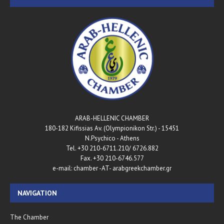
ARAB-HELLENIC CHAMBER
180-182 Kifissias Av. (Olympionikon Str.) - 15451
N.Psychico - Athens
Tel. +30 210-6711.210/ 6726.882
Fax. +30 210-6746.577
e-mail: chamber -AT- arabgreekchamber.gr
NAVIGATION
The Chamber