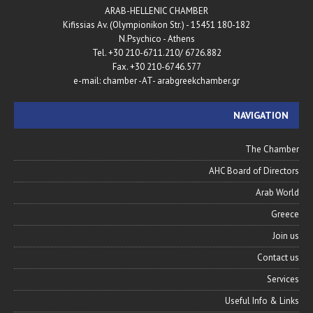
ARAB-HELLENIC CHAMBER
180-182 Kifissias Av. (Olympionikon Str.) - 15451
N.Psychico - Athens
Tel. +30 210-6711.210/ 6726.882
Fax. +30 210-6746.577
e-mail: chamber -AT- arabgreekchamber.gr
NAVIGATION
The Chamber
AHC Board of Directors
Arab World
Greece
Join us
Contact us
Services
Useful Info & Links