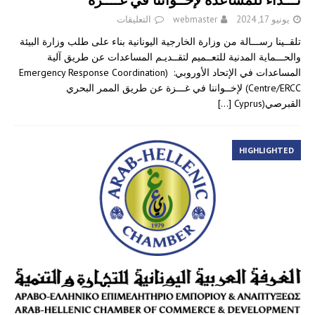
يونيو 17, 2024
webmaster
التعليقات
تلقــينا رســـالة من وزارة الخارجية اليونانية بناء على طلب وزارة البيئة
والحـــماية المدنية للتعــميم لتقــديـم المساعدات عن طريق آلية
المساعدات في الإتحاد الأوروبي: (Emergency Response Coordination
Centre/ERCC) لإخــواننا في غـــزة عن طريق الممر البحري
القبرصي(Cyprus
[…]
HIGHLIGHTED