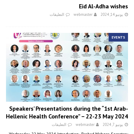
Eid Al-Adha wishes
يونيو 14, 2024
webmaster
التعليقات
EVENTS
Speakers’ Presentations during the “1st Arab-
Hellenic Health Conference” – 22-23 May 2024
يونيو 7, 2024
webmaster
التعليقات
Wednesday, 22 May, 2024 Introduction: Rashad Mabger, Secretary