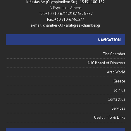
180-182 Kifissias Av. (Olympionikon Str.) - 15451
N.Psychico - Athens
Tel. +30 210-6711.210/ 6726.882
Fax. +30 210-6746.577
e-mail: chamber -AT- arabgreekchamber.gr
NAVIGATION
The Chamber
AHC Board of Directors
Arab World
Greece
Join us
Contact us
Services
Useful Info & Links