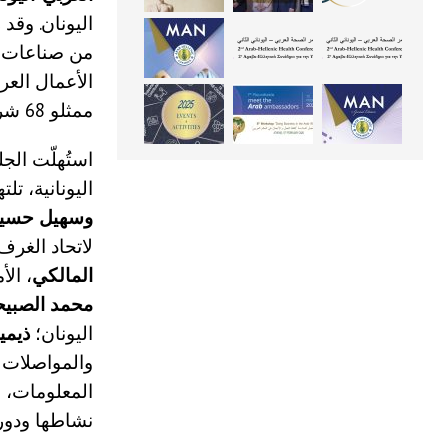
اليونان. وقد
ممثلو 68 شركة.
استُهلّت الج
اليونانية، تل
وسهيل حسيب
لاتحاد الغرف
المالكي
، الأ
محمد الصبي
اليونان؛
ذيمي
والمواصلات ال
نشاطها ودور