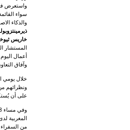
واستعرض فيه 
سواء القائمة 
والذكاء الاص
ذيرمينتزوبو
خاريس ثيوخ
المستشار الخ
أعمال اليوم 
وآفاق التعاون
خلال يومي ال
ونظرائهم من 
على أن يُستك
المغربية لدى
من السفراء 