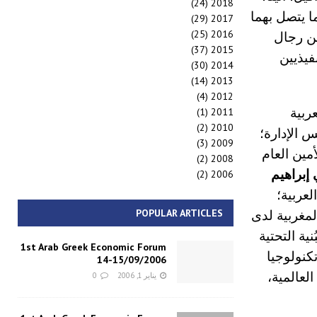
(24)
2018
ا يتصل بهما
(29)
2017
(25)
2016
الات عمل كثيرة. شارك في هذا المنتدى أكثر من 180 من رجال
(37)
2015
ناني 125 من كبار التنفيذيين
(30)
2014
(14)
2013
(4)
2012
عربية
(1)
2011
(2)
2010
 الإدارة؛
(3)
2009
أمين العام
(2)
2008
إبراهيم
(2)
2006
لعربية؛
POPULAR ARTICLES
لمغربية لدى
نية التحتية
1st Arab Greek Economic Forum
تكنولوجيا
14-15/09/2006
 المقاولين CCC، مشاريعها العالمية،
يناير 1, 2006
0