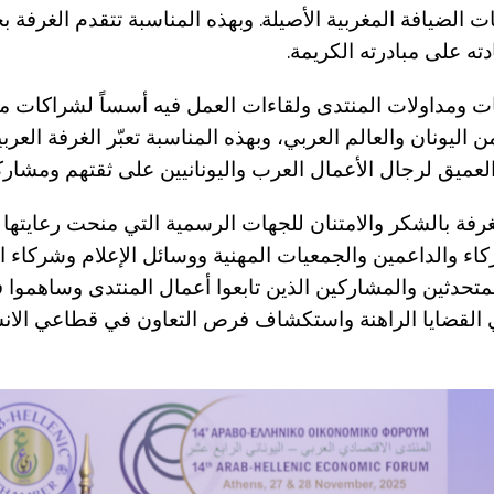
 الضيافة المغربية الأصيلة. وبهذه المناسبة تتقدم الغرفة 
دته على مبادرته الكريمة.
ومداولات المنتدى ولقاءات العمل فيه أسساً لشراكات مس
اليونان والعالم العربي، وبهذه المناسبة تعبّر الغرفة العربية
لعميق لرجال الأعمال العرب واليونانيين على ثقتهم ومشاركته
غرفة بالشكر والامتنان للجهات الرسمية التي منحت رعايتها 
اء والداعمين والجمعيات المهنية ووسائل الإعلام وشركاء ا
متحدثين والمشاركين الذين تابعوا أعمال المنتدى وساهموا 
ي القضايا الراهنة واستكشاف فرص التعاون في قطاعي الان