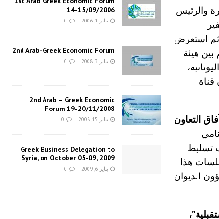
1st Arab Greek Economic Forum
رة والرئيس
14-15/09/2006
يناير 1, 2006
0
ير
ثم استعرض
2nd Arab-Greek Economic Forum
 بين هيئة
يناير 3, 2008
0
 وشركة Antipollution، إحدى الشركات التابعة لـV Group اليونانية،
قناة
2nd Arab – Greek Economic
Forum 19-20/11/2008
آفاق التعاون
يناير 15, 2008
0
نامي
نب تسليط
Greek Business Delegation to
Syria, on October 05-09, 2009
جلسات هذا
يناير 6, 2009
0
ؤون الديوان
تقبلية”،