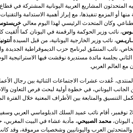
المتحدثون المشاريع العربية اليونانية المشتركة في قطاع 
منها أو المزمع تنفيذها، مع إبراز أهمية الاستدامة والتقنيات 
طناعي. وكان المتحدث الرئيسي لهذا اليوم معالي
خريستوس
لـوس
، نائب وزير الحوكمة والرقمنة في اليونان. كما أُلقيت ك
ـاريـس
، نائب وزير الخارجية اليونانية، من قبل السيدة
أنتوني
اص، نائب المنسّق لبرنامج حزب الديموقراطية الجديدة. وا
الثاني بجلسة مائدة مستديرة نوقشت فيها الاستراتيجية الوط
 مع العالم العربي.
منتدى، عُقدت عشرات الاجتماعات الثنائية بين رجال الأعم
الجانب اليوناني، في خطوة أولية لبحث فرص التعاون والاس
مل التنسيق والمتابعة بين الأطراف المعنية خلال الفترة المق
وفي مساء 28 نوفمبر، أقام نائب عميد السلك الدبلوماسي العربي وسف
 اليونان،
محمد الصبيحي
، مأدبة عشاء في البيت المغربي، 
والمتحدثين العرب واليونانيين وشخصيات مرموقة، وقد كان