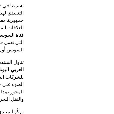
تشرفنا في ج
التنفيذي لهي
جمهورية مصر 
العلاقات الم
التي تعمل في
السويس أول ق
تناول المنت
العربي-اليون
للشركات اليو
الضوء على جه
المحور بمدا
والنقل البحري
وركّز المنتد