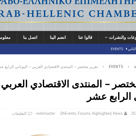
وعات والنشرات
قالوا عنا
انضم الينا
اتصل بنا
معلوما
لثاني
EVENTS
ة
EVENTS
تقرير مختصر – المنتدى الاقتصادي العربي – اليوناني الرابع ع
ير مــختصـر
EVENTS
ني الثاني
EVENTS
ختصر – المنتدى الاقتصادي العربي 
ي الرابع عشر
News
,
Highlighted
,
Forums
,
Events
webmaster
التعليقات