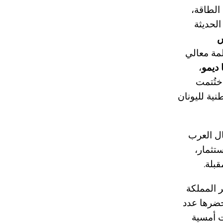
الطاقة،
الحديثة
لمة معالي
ا ديمو
،
ختُتمت
نية لليونان
ال العرب
تثمار،
بلة.
ير المملكة
حضرها عدد
ت أمسية