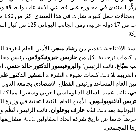
 ركّز المنتدى في محاوره على قطاعي الانشاءات والطاقة وم
من صناعات ومج
الأعمال العرب من 17 دولة عربية، ومن الجانب اليو
لسة الافتتاحية بتقديم من
رشاد مبجر
، الأمين العام للغرفة ال
تها كلمات ترحيبية لكل من
خاريس جيرونيكولاس
، رئيس مجلس
 صبّاغ
، نائب الرئيس؛
والبروفيسور الدكتور
خالد حنفي
، ال
 العربية. تلا ذلك كلمات ضيوف الشرف:
السفير الدكتور علي 
مين العام المساعد ورئيس القطاع الاقتصادي بجامعة الدول ا
حي
، نائب عميد السلك الدبلوماسي العربي وسفير المملكة ا
تريس آناغنوبولـوس
، الأمين العام للبُنية التحتية في وزارة البُ
يونانية. بعد ذلك قدّم
عارف بوعلوان
، نائب الرئيس، نُظُم و
المعلومات، عرضاً خاصاً عن تاريخ شركة اتحاد
ها المجتمعي.