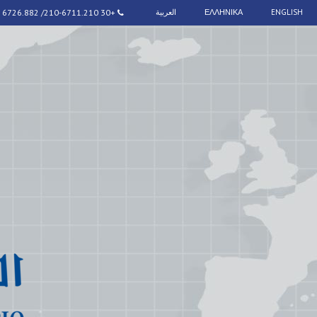
ENGLISH
ΕΛΛΗΝΙΚΑ
العربية
+30 210-6711.210/ 6726.882