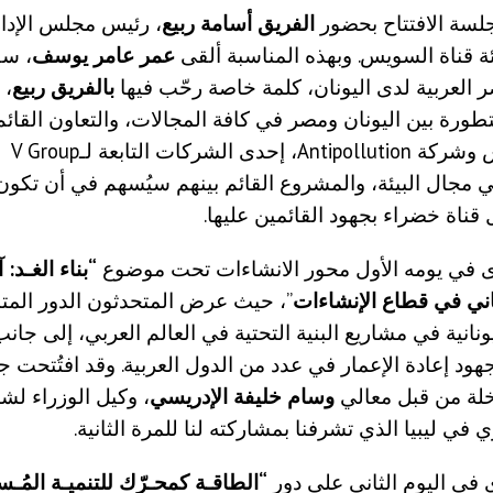
لسة الافتتاح بحضور
الفريق أسامة ربيع
، رئيس مجلس الإدا
ئة قناة السويس. وبهذه المناسبة ألقى
عمر عامر يوسف
، سف
العربية لدى اليونان، كلمة خاصة رحّب فيها
بالفريق ربيع
، 
تطورة بين اليونان ومصر في كافة المجالات، والتعاون القائم
قناة السويس
 مجال البيئة، والمشروع القائم بينهم سيُسهم في أن تكون 
ناة خضراء بجهود القائمين عليها.
دى في يومه الأول محور الانشاءات تحت موضوع
“بناء الغـد: 
اني في قطاع الإنشاءات
”، حيث عرض المتحدثون الدور المت
نانية في مشاريع البنية التحتية في العالم العربي، إلى جا
ود إعادة الإعمار في عدد من الدول العربية. وقد افتُتحت 
خلة من قبل معالي
وسام خليفة الإدريسي
، وكيل الوزراء لش
 في ليبيا الذي تشرفنا بمشاركته لنا للمرة الثانية.
ى في اليوم الثاني على دور
“الطاقـة كمحـرّك للتنميـة المُـس