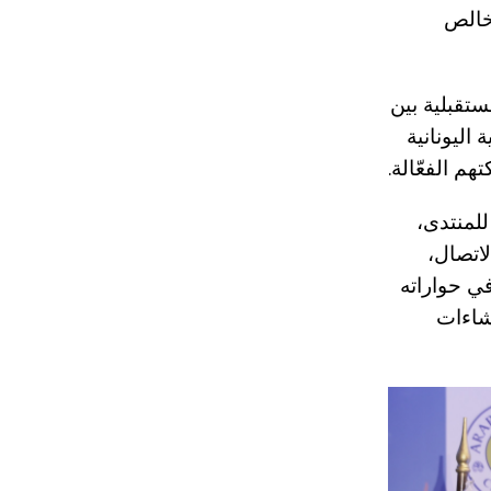
بخالص
تقبلية بين
 اليونانية
م الفعّالة.
للمنتدى،
لاتصال،
في حواراته
شاءات