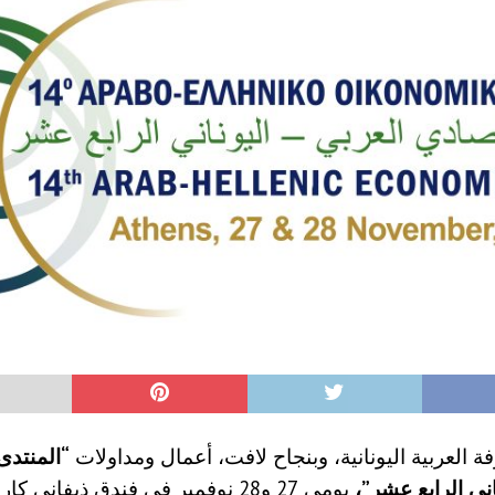
ة العربية اليونانية، وبنجاح لافت، أعمال ومداولات
“المنتدى
اني الرابع عشر”،
يومي 27 و28 نوفمبر في فندق ذيفاني كار