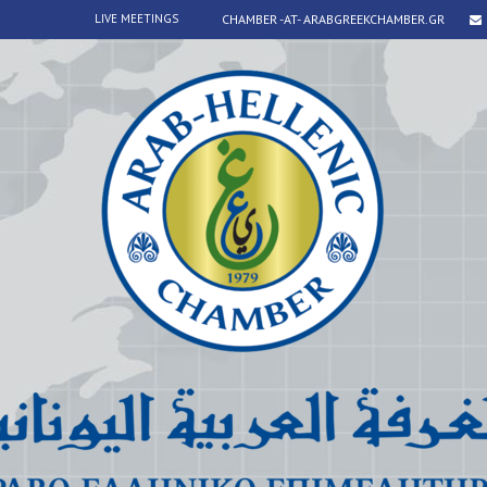
LIVE MEETINGS
CHAMBER -AT- ARABGREEKCHAMBER.GR