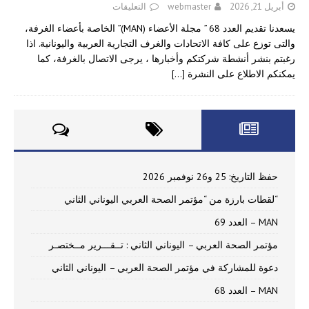
أبريل 21, 2026
webmaster
التعليقات
يسعدنا تقديم العدد 68 ” مجلة الأعضاء (MAN)” الخاصة بأعضاء الغرفة،
والتى توزع على كافة الاتحادات والغرف التجارية العربية واليونانية. اذا
رغبتم بنشر أنشطة شركتكم وأخبارها ، يرجى الاتصال بالغرفة، كما
يمكنكم الاطلاع على النشرة
[…]
حفظ التاريخ: 25 و26 نوفمبر 2026
“لقطات بارزة من “مؤتمر الصحة العربي اليوناني الثاني
MAN – العدد 69
مؤتمر الصحة العربي – اليوناني الثاني : تــقـــرير مــختصـر
دعوة للمشاركة في مؤتمر الصحة العربي – اليوناني الثاني
MAN – العدد 68