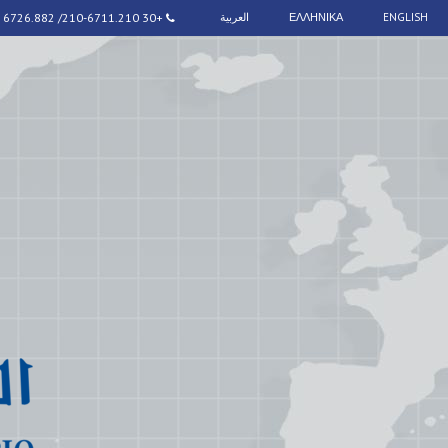
ENGLISH
ΕΛΛΗΝΙΚΑ
العربية
+30 210-6711.210/ 6726.882