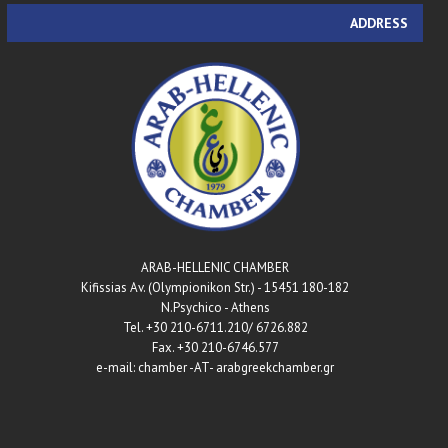
ADDRESS
ARAB-HELLENIC CHAMBER
180-182 Kifissias Av. (Olympionikon Str.) - 15451
N.Psychico - Athens
Tel. +30 210-6711.210/ 6726.882
Fax. +30 210-6746.577
e-mail: chamber -AT- arabgreekchamber.gr