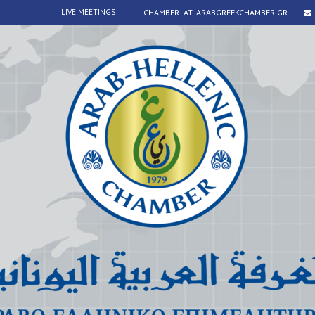
LIVE MEETINGS
CHAMBER -AT- ARABGREEKCHAMBER.GR