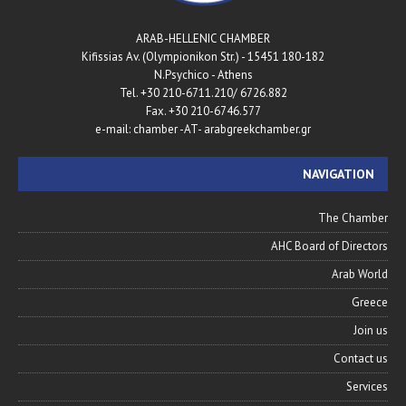
ARAB-HELLENIC CHAMBER
180-182 Kifissias Av. (Olympionikon Str.) - 15451
N.Psychico - Athens
Tel. +30 210-6711.210/ 6726.882
Fax. +30 210-6746.577
e-mail: chamber -AT- arabgreekchamber.gr
NAVIGATION
The Chamber
AHC Board of Directors
Arab World
Greece
Join us
Contact us
Services