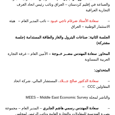
والصناعة في إقليم كردستان – العراق ونائب رئيس اتحاد الغرف
التجارية العراقية
–
سعادة الأستاذ ضرغام ناجي عبـود
– نائب المدير العام – هيئة
الاستثمار الوطنية – العراق
الجلسة الثانية: صناعات البترول والغاز والطاقة المستدامة (جلسة
مشتركة)
المحاور
:
سعادة المهندس مضــر خــوجة –
الأمين العام – غرفة التجارة
العربية النمساوية
المتحدثون
:
–
سعادة الدكتور
صالح جـــلاد
، المستشار المالي، شركة اتحاد
المقاولين CCC –
والناشر لمجلة MEES – Middle East Economic Survey
–
سعادة المهندس رسمي هاشم الجابري
– المدير العام – مجموعة
بصـرة الهندسية للمقاولات والتجارة العامة ونائب الرئيس لمجلس