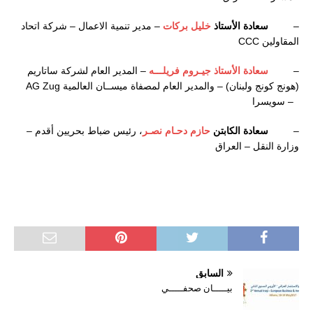
–
سعادة الأستاذ
خليل بركات
– مدير تنمية الاعمال – شركة اتحاد
المقاولين CCC
–
سعادة الأستاذ جيـروم فريلـــه
– المدير العام لشركة ساتاريم
(هونج كونج ولبنان) – والمدير العام لمصفاة ميســان العالمية AG Zug
– سويسرا
–
سعادة الكابتن
حازم دحـام نصـر
، رئيس ضباط بحريين أقدم –
وزارة النقل – العراق
السابق
بيـــــان صحفـــــي