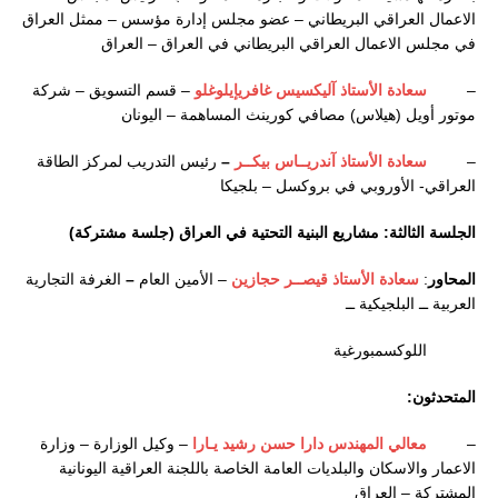
الاعمال العراقي البريطاني – عضو مجلس إدارة مؤسس – ممثل العراق
في مجلس الاعمال العراقي البريطاني في العراق – العراق
–
سعادة الأستاذ آليكسيس غافريإيلوغلو
– قسم التسويق – شركة
موتور أويل (هيلاس) مصافي كورينث المساهمة – اليونان
–
سعادة الأستاذ آندريــاس بيكــر
–
رئيس التدريب لمركز الطاقة
العراقي- الأوروبي في بروكسل – بلجيكا
الجلسة الثالثة: مشاريع البنية التحتية في العراق (جلسة مشتركة)
المحاور
:
سعادة الأستاذ قيصــر حجازين
– الأمين العام
–
الغرفة التجارية
العربية ــ البلجيكية ــ
اللوكسمبورغية
المتحدث
و
ن
:
–
معالي المهندس دارا حسن رشيد يـارا
– وكيل الوزارة – وزارة
الاعمار والاسكان والبلديات العامة الخاصة باللجنة العراقية اليونانية
المشتركة – العراق