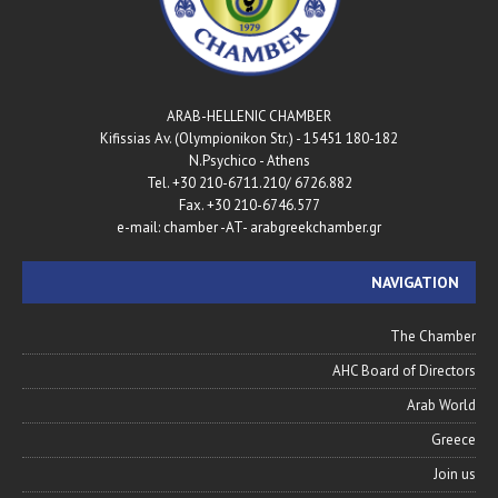
ARAB-HELLENIC CHAMBER
180-182 Kifissias Av. (Olympionikon Str.) - 15451
N.Psychico - Athens
Tel. +30 210-6711.210/ 6726.882
Fax. +30 210-6746.577
e-mail: chamber -AT- arabgreekchamber.gr
NAVIGATION
The Chamber
AHC Board of Directors
Arab World
Greece
Join us