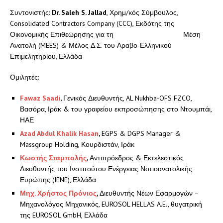
Συντονιστής:
Dr. Saleh S. Jallad
, Χρημ/κός Σύμβουλος,
Consolidated Contractors Company (CCC), Εκδότης της
Οικονομικής Επιθεώρησης για τη Μέση
Ανατολή (MEES) & Μέλος Δ.Σ. του Αραβο-Ελληνικού
Επιμελητηρίου, Ελλάδα
Ομιλητές:
Fawaz
Saadi
,
Γενικός Διευθυντής, AL Nukhba-OFS FZCO,
Βασόρα, Ιράκ & του γραφείου εκπροσώπησης στο Ντουμπάι,
ΗΑΕ
Azad Abdul Khalik Hasan
,
EGPS & DGPS Manager &
Massgroup Holding, Κουρδιστάν, Ιράκ
Κωστής Σταμπολής
,
Αντιπρόεδρος & Εκτελεστικός
Διευθυντής του Ινστιτούτου Ενέργειας Νοτιοανατολικής
Ευρώπης (IENE), Ελλάδα
Μηχ. Χρήστος Πρόνιος
,
Διευθυντής Νέων Εφαρμογών –
Μηχανολόγος Μηχανικός, EUROSOL HELLAS A.E., θυγατρική
της EUROSOL GmbH, Ελλάδα