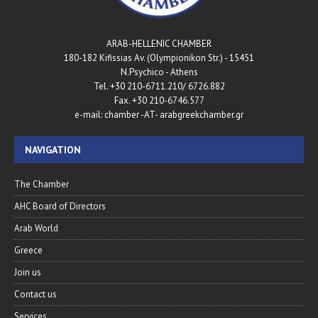
ARAB-HELLENIC CHAMBER
180-182 Kifissias Av. (Olympionikon Str.) - 15451
N.Psychico - Athens
Tel. +30 210-6711.210/ 6726.882
Fax. +30 210-6746.577
e-mail: chamber -AT- arabgreekchamber.gr
NAVIGATION
The Chamber
AHC Board of Directors
Arab World
Greece
Join us
Contact us
Services