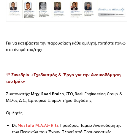
Για να κατεβάσετε την παρουσίαση κάθε ομιλητή, πατήστε πάνω
στο όνομά του/της:
η
1
Συνεδρία: «Σχεδιασμός & Έργα για την Ανοικοδόμηση
του Ιράκ»
Συντονιστής:
Μηχ.
Raad Braich
, CEO, Raali Engineering Group &
Μέλος Δ.Σ., Εμπορικό Επιμελητήριο Βαγδάτης
Ομιλητές:
Dr
.
Mustafa
M
.
A
.
Al
–
Hiti
, Πρόεδρος, Ταμείο Ανοικοδόμητης
των Περιοχών που Έχουν Πληγεί από Τρομοκρατικές