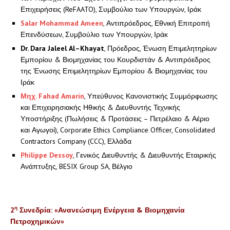
Επιχειρήσεις (ReFAATO), Συμβούλιο των Υπουργών, Ιράκ
Salar
Mohammad
Ameen
, Αντιπρόεδρος, Εθνική Επιτροπή
Επενδύσεων, Συμβούλιο των Υπουργών, Ιράκ
Dr
.
Dara
Jaleel
Al
–
Khayat
, Πρόεδρος, Ένωση Επιμελητηρίων
Εμπορίου & Βιομηχανίας του Κουρδιστάν & Αντιπρόεδρος
της Ένωσης Επιμελητηρίων Εμπορίου & Βιομηχανίας του
Ιράκ
Μηχ.
Fahad
Amarin
, Υπεύθυνος Κανονιστικής Συμμόρφωσης
και Επιχειρησιακής Ηθικής & Διευθυντής Τεχνικής
Υποστήριξης (Πωλήσεις & Προτάσεις – Πετρέλαιο & Αέριο
και Αγωγοί), Corporate Ethics Compliance Officer, Consolidated
Contractors Company (CCC), Ελλάδα
Philippe
Dessoy
, Γενικός Διευθυντής & Διευθυντής Εταιρικής
Ανάπτυξης, BESIX Group SA, Βέλγιο
η
2
Συνεδρία: «Ανανεώσιμη Ενέργεια & Βιομηχανία
Πετροχημικών»