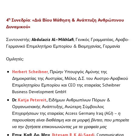
η
4
Συνεδρία: «Διά Βίου Μάθηση & Ανάπτυξη Ανθρώπινου
Δυναμικού»
Συντονιστής:
Abdulaziz
Al
–
Mikhlafi
, Γενικός Γραμματέας, Αραβο-
Γερμανικό Επιμελητήριο Εμπορίου & Βιομηχανίας, Γερμανία
Ομιλητές:
Herbert
Scheibner
, Πρώην Υπουργός Αμύνης της
Δημοκρατίας της Αυστρίας, Μέλος Δ.Σ. του Αυστρο-Αραβικού
Επιμελητηρίου Εμπορίου και CEO της εταιρείας Scheibner
Business Development GmbH
Dr
.
Katja
Petereit
,
Ειδήμων Ανθρωπίνων Πόρων &
Οργανωσιακής Ανάπτυξης, Ανώτερη Σύμβουλος
Επιχειρήσεων της εταιρείας Access Germany Iraq (AGI) –
η
παρουσίαση είναι διαθέσιμη και σε μορφή βίντεο, που μπορείτε
να την ζητήσετε επικοινωνώντας με τα γραφεία μας
Επικ
.
Καθ
.
Δρ
.
Μηχ
.
Ibtesam R. K. Al-Saedi
,
Communication