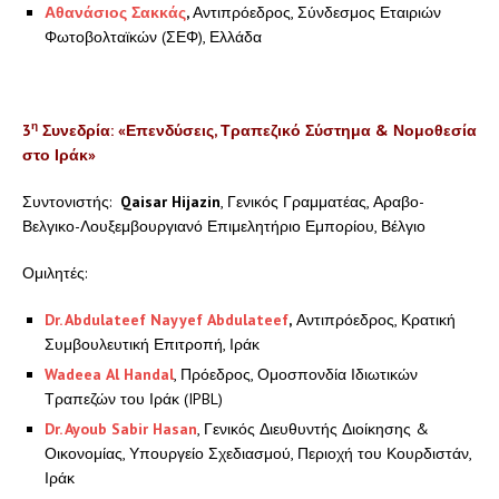
Αθανάσιος Σακκάς
,
Αντιπρόεδρος, Σύνδεσμος Εταιριών
Φωτοβολταϊκών (ΣΕΦ), Ελλάδα
η
3
Συνεδρία: «Επενδύσεις, Τραπεζικό Σύστημα & Νομοθεσία
στο Ιράκ»
Συντονιστής:
Qaisar
Hijazin
, Γενικός Γραμματέας, Αραβο-
Βελγικο-Λουξεμβουργιανό Επιμελητήριο Εμπορίου, Βέλγιο
Ομιλητές:
Dr
.
Abdulateef
Nayyef
Abdulateef
,
Αντιπρόεδρος, Κρατική
Συμβουλευτική Επιτροπή, Ιράκ
Wadeea
Al
Handal
, Πρόεδρος, Ομοσπονδία Ιδιωτικών
Τραπεζών του Ιράκ (IPBL)
Dr
.
Ayoub
Sabir
Hasan
, Γενικός Διευθυντής Διοίκησης &
Οικονομίας, Υπουργείο Σχεδιασμού, Περιοχή του Κουρδιστάν,
Ιράκ